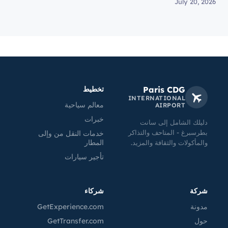
July 20, 2026
Paris CDG
تخطيط
INTERNATIONAL
معالم سياحية
AIRPORT
خبرات
دليلك الشامل إلى سانت
بطرسبرغ - المتاحف والتذاكر
خدمات النقل من وإلى
المطار
والمأكولات والثقافة والمزيد.
تأجير سيارات
شركة
شركاء
مدونة
GetExperience.com
حول
GetTransfer.com