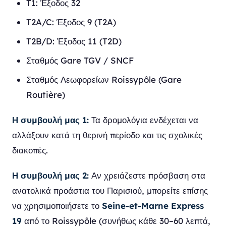
T1: Έξοδος 32
T2A/C: Έξοδος 9 (T2A)
T2B/D: Έξοδος 11 (T2D)
Σταθμός Gare TGV / SNCF
Σταθμός Λεωφορείων Roissypôle (Gare
Routière)
Η συμβουλή μας 1:
Τα δρομολόγια ενδέχεται να
αλλάξουν κατά τη θερινή περίοδο και τις σχολικές
διακοπές.
Η συμβουλή μας 2:
Αν χρειάζεστε πρόσβαση στα
ανατολικά προάστια του Παρισιού, μπορείτε επίσης
να χρησιμοποιήσετε το
Seine-et-Marne Express
19
από το Roissypôle (συνήθως κάθε 30–60 λεπτά,