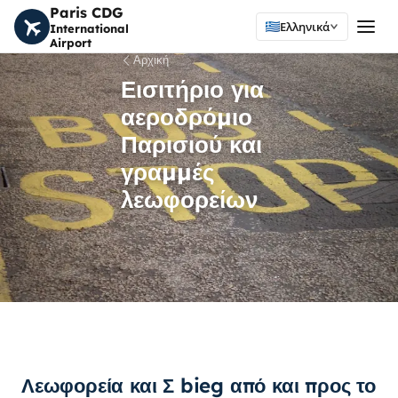
Paris CDG
Ελληνικά
International
Airport
Αρχική
Εισιτήριο για
αεροδρόμιο
Παρισιού και
γραμμές
λεωφορείων
Λεωφορεία και Σ bieg από και προς το