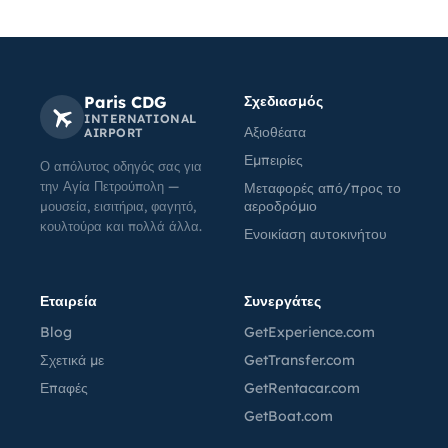
Paris CDG
Σχεδιασμός
INTERNATIONAL
Αξιοθέατα
AIRPORT
Εμπειρίες
Ο απόλυτος οδηγός σας για
την Αγία Πετρούπολη —
Μεταφορές από/προς το
αεροδρόμιο
μουσεία, εισιτήρια, φαγητό,
κουλτούρα και πολλά άλλα.
Ενοικίαση αυτοκινήτου
Εταιρεία
Συνεργάτες
Blog
GetExperience.com
Σχετικά με
GetTransfer.com
Επαφές
GetRentacar.com
GetBoat.com