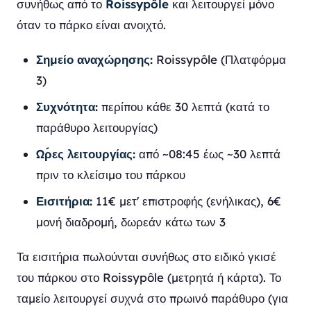
συνήθως από το
Roissypôle
και λειτουργεί μόνο
όταν το πάρκο είναι ανοιχτό.
Σημείο αναχώρησης:
Roissypôle (Πλατφόρμα
3)
Συχνότητα:
περίπου κάθε 30 λεπτά (κατά το
παράθυρο λειτουργίας)
Ώρες λειτουργίας:
από ~08:45 έως ~30 λεπτά
πριν το κλείσιμο του πάρκου
Εισιτήρια:
11€ μετ' επιστροφής (ενήλικας), 6€
μονή διαδρομή, δωρεάν κάτω των 3
Τα εισιτήρια πωλούνται συνήθως στο ειδικό γκισέ
του πάρκου στο Roissypôle (μετρητά ή κάρτα). Το
ταμείο λειτουργεί συχνά στο πρωινό παράθυρο (για