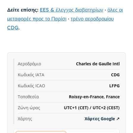
Δείτε επίσης:
EES & έλεγχος διαβατηρίων
·
όλες οι
μεταφορές προς το Παρίσι
·
τρένο αεροδρομίου
CDG
.
Αεροδρόμιο
Charles de Gaulle Intl
Κωδικός IATA
CDG
Κωδικός ICAO
LFPG
Τοποθεσία
Roissy-en-France, France
Ζώνη ώρας
UTC+1 (CET) / UTC+2 (CEST)
Χάρτης
Χάρτες Google
↗