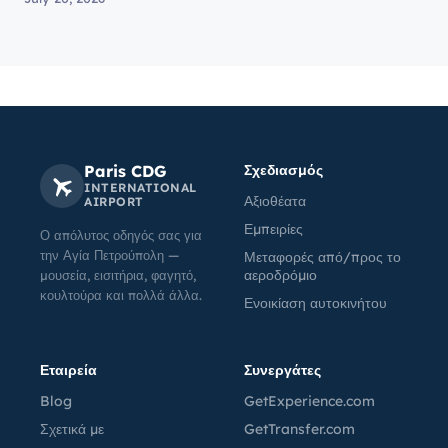
Paris CDG
Σχεδιασμός
INTERNATIONAL
Αξιοθέατα
AIRPORT
Εμπειρίες
Ο απόλυτος οδηγός σας για
την Αγία Πετρούπολη —
Μεταφορές από/προς το
αεροδρόμιο
μουσεία, εισιτήρια, φαγητό,
κουλτούρα και πολλά άλλα.
Ενοικίαση αυτοκινήτου
Εταιρεία
Συνεργάτες
Blog
GetExperience.com
Σχετικά με
GetTransfer.com