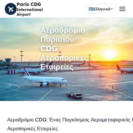
Paris CDG
Ελληνικά
International
Airport
Αρχική
Αεροδρόμιο
Παρισιού
CDG
Αεροπορικές
Εταιρείες
Αεροδρόμιο CDG: Ένας Παγκόσμιος Αερομεταφορικός 
Αεροπορικές Εταιρείες