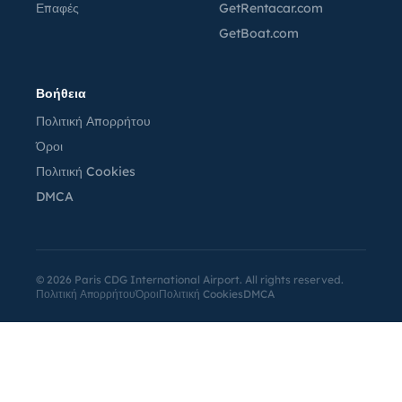
Επαφές
GetRentacar.com
GetBoat.com
Βοήθεια
Πολιτική Απορρήτου
Όροι
Πολιτική Cookies
DMCA
©
2026
Paris CDG International Airport. All rights reserved.
Πολιτική Απορρήτου
Όροι
Πολιτική Cookies
DMCA