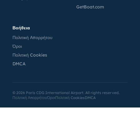
GetBoat.com
Βοήθεια
Πολιτική Απορρήτου
Όροι
Πολιτική Cookies
DMCA
©
2026
Paris CDG International Airport. All rights reserved.
Πολιτική Απορρήτου
Όροι
Πολιτική Cookies
DMCA