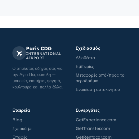
Paris CDG
Σχεδιασμός
INTERNATIONAL
Αξιοθέατα
AIRPORT
Εμπειρίες
Ο απόλυτος οδηγός σας για
την Αγία Πετρούπολη —
Μεταφορές από/προς το
αεροδρόμιο
μουσεία, εισιτήρια, φαγητό,
κουλτούρα και πολλά άλλα.
Ενοικίαση αυτοκινήτου
Εταιρεία
Συνεργάτες
Blog
GetExperience.com
Σχετικά με
GetTransfer.com
Επαφές
GetRentacar.com