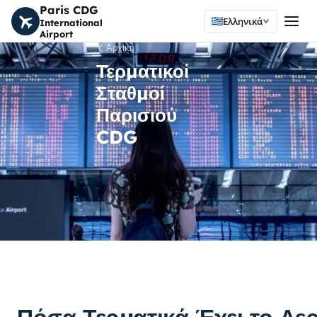
Paris CDG
Ελληνικά
International
Airport
Αρχική
Τερματικοί
Σταθμοί
Παρισιού
CDG