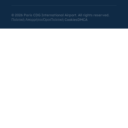
©
2026
Paris CDG International Airport. All rights reserved.
Πολιτική Απορρήτου
Όροι
Πολιτική Cookies
DMCA