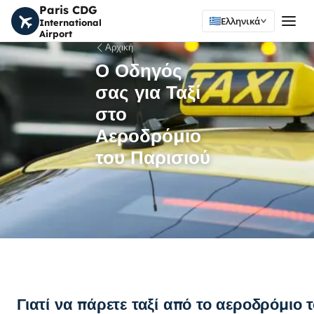
Paris CDG
Ελληνικά
International
Airport
Αρχική
Ο Οδηγός
σας για Ταξί
στο
Αεροδρόμιο
του Παρισιού
Γιατί να πάρετε ταξί από το αεροδρόμιο 