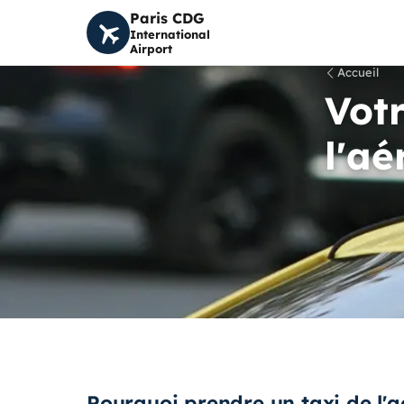
Paris CDG
International
Airport
Accueil
Votr
l'aé
Pourquoi prendre un taxi de l'a