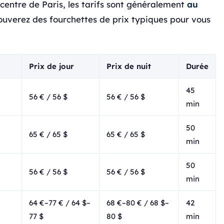
centre de Paris, les tarifs sont généralement
au
rouverez des fourchettes de prix typiques pour vous
Prix de jour
Prix de nuit
Durée
45
56 € / 56 $
56 € / 56 $
min
50
65 € / 65 $
65 € / 65 $
min
50
56 € / 56 $
56 € / 56 $
min
64 €–77 € / 64 $–
68 €–80 € / 68 $–
42
77 $
80 $
min