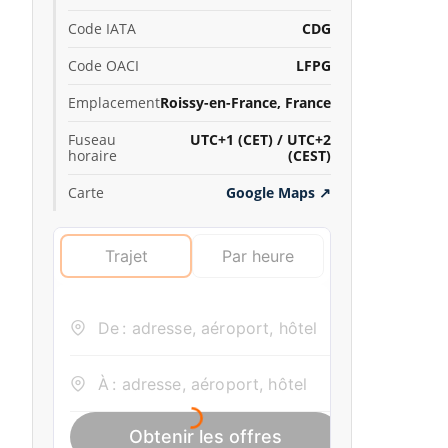
Code IATA
CDG
Code OACI
LFPG
Emplacement
Roissy-en-France, France
Fuseau
UTC+1 (CET) / UTC+2
horaire
(CEST)
Carte
Google Maps
↗