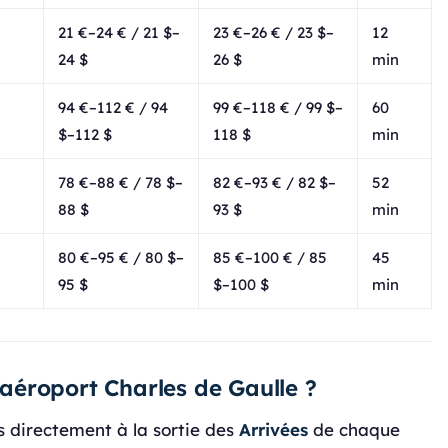
21 €–24 € / 21 $–
23 €–26 € / 23 $–
12
24 $
26 $
min
94 €–112 € / 94
99 €–118 € / 99 $–
60
$–112 $
118 $
min
78 €–88 € / 78 $–
82 €–93 € / 82 $–
52
88 $
93 $
min
80 €–95 € / 80 $–
85 €–100 € / 85
45
95 $
$–100 $
min
l'aéroport Charles de Gaulle ?
es directement à la sortie des
Arrivées
de chaque