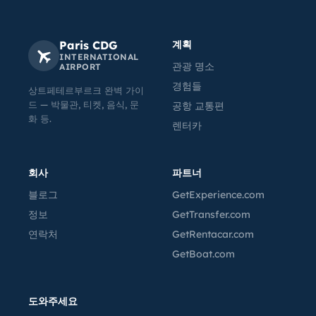
Paris CDG
계획
INTERNATIONAL
관광 명소
AIRPORT
경험들
상트페테르부르크 완벽 가이
드 — 박물관, 티켓, 음식, 문
공항 교통편
화 등.
렌터카
회사
파트너
블로그
GetExperience.com
정보
GetTransfer.com
연락처
GetRentacar.com
GetBoat.com
도와주세요