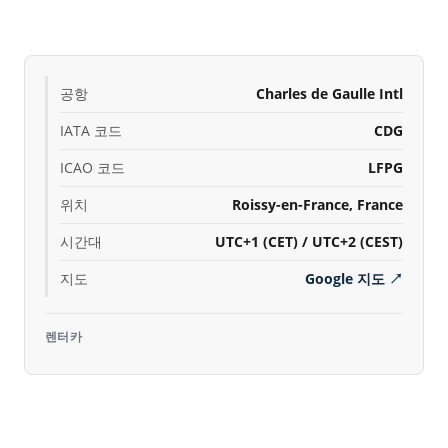
공항
Charles de Gaulle Intl
IATA 코드
CDG
ICAO 코드
LFPG
위치
Roissy-en-France, France
시간대
UTC+1 (CET) / UTC+2 (CEST)
지도
Google 지도
↗
렌터카