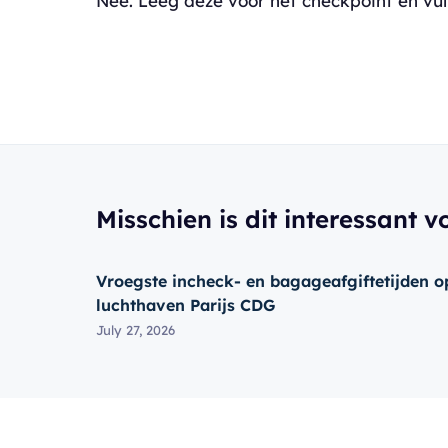
Nee. Leeg deze voor het checkpoint en vu
Misschien is dit interessant v
Vroegste incheck- en bagageafgiftetijden o
luchthaven Parijs CDG
July 27, 2026