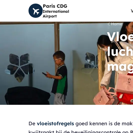
Paris CDG
International
Airport
Home
Vloe
luc
mag
De
vloeistofregels
goed kennen is de makk
kwijtraakt bij de beveiligingscontrole op 