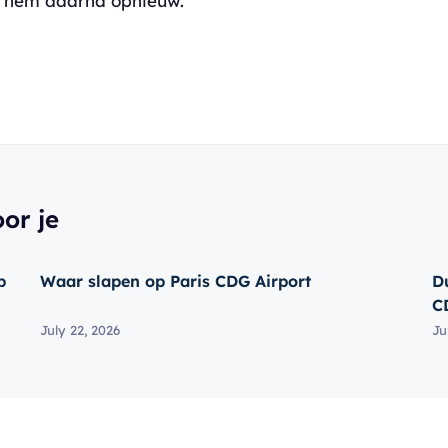
l hem daarna opnieuw.
oor je
p
Waar slapen op Paris CDG Airport
D
C
July 22, 2026
Ju