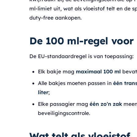
ml-limiet uit, wat als vloeistof telt en de
duty-free aankopen.
De 100 ml-regel voo
De EU-standaardregel is van toepassing:
Elk bakje mag
maximaal 100 ml
bevat
Alle bakjes moeten passen in
één tran
liter
;
Elke passagier mag
één zo'n zak
meene
beveiligingscontrole.
Wat telt als vloeistof