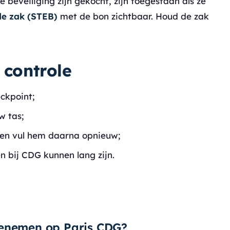
 beveiliging zijn gekocht, zijn toegestaan als ze
de zak (STEB)
met de bon zichtbaar. Houd de zak
 controle
ckpoint;
w tas;
 en vul hem daarna opnieuw;
n bij CDG kunnen lang zijn.
eenemen op Paris CDG?