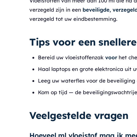
Vloeistoffen van meer dan 100 ml die na de
verzegeld zijn in een
beveiligde, verzegel
verzegeld tot uw eindbestemming.
Tips voor een snellere
Bereid uw vloeistoffenzak
voor
het che
Haal laptops en grote elektronica uit u
Leeg uw waterfles voor de beveiliging
Kom op tijd — de beveiligingswachtrije
Veelgestelde vragen
Hoeveel ml vloeistof mag ik m