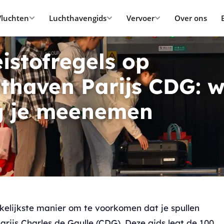
Vluchten
Luchthavengids
Vervoer
Over ons
istofregels op
hthaven Parijs CDG: 
 je meenemen
elijkste manier om te voorkomen dat je spullen
Parijs Charles de Gaulle (CDG). Deze gids legt de 100