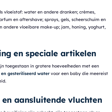
als vloeistof: water en andere dranken; crèmes,
arfum en aftershave; sprays, gels, scheerschuim en
en andere vloeibare make-up; jam, honing, yoghurt,
ng en speciale artikelen
 zijn toegestaan in grotere hoeveelheden met een
en gesteriliseerd water
voor een baby die meereist
id.
n en aansluitende vluchten