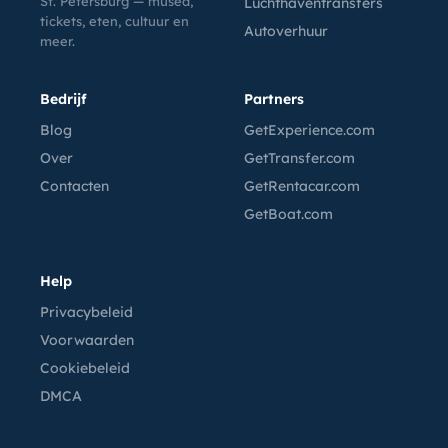
St. Petersburg — musea,
Luchthaventransfers
tickets, eten, cultuur en
Autoverhuur
meer.
Bedrijf
Partners
Blog
GetExperience.com
Over
GetTransfer.com
Contacten
GetRentacar.com
GetBoat.com
Help
Privacybeleid
Voorwaarden
Cookiebeleid
DMCA