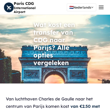
Paris CDG
Nederlands
International
Airport
Home
Wat kost een
transfer van
CDG naar
Parijs? Alle
opties
vergeleken
Van luchthaven Charles de Gaulle naar het
centrum van Parijs komen kost
van €2.50 met