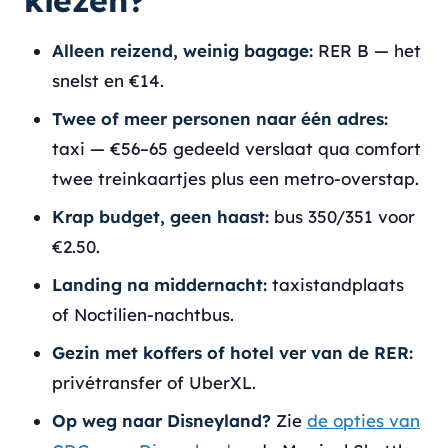
kiezen?
Alleen reizend, weinig bagage:
RER B — het
snelst en €14.
Twee of meer personen naar één adres:
taxi — €56–65 gedeeld verslaat qua comfort
twee treinkaartjes plus een metro-overstap.
Krap budget, geen haast:
bus 350/351 voor
€2.50.
Landing na middernacht:
taxistandplaats
of Noctilien-nachtbus.
Gezin met koffers of hotel ver van de RER:
privétransfer of UberXL.
Op weg naar Disneyland?
Zie
de opties van