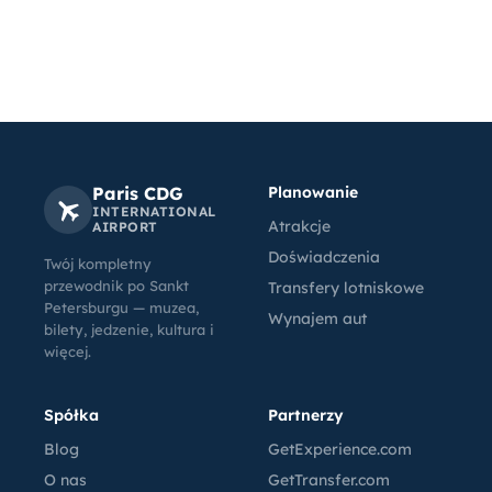
Paris CDG
Planowanie
INTERNATIONAL
Atrakcje
AIRPORT
Doświadczenia
Twój kompletny
przewodnik po Sankt
Transfery lotniskowe
Petersburgu — muzea,
Wynajem aut
bilety, jedzenie, kultura i
więcej.
Spółka
Partnerzy
Blog
GetExperience.com
O nas
GetTransfer.com