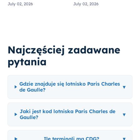
Paryża? Porównanie
Uber? Odbiór, ceny i
July 02, 2026
July 02, 2026
opcji
porady
Najczęściej zadawane
pytania
Gdzie znajduje się lotnisko Paris Charles
▾
de Gaulle?
Jaki jest kod lotniska Paris Charles de
▾
Gaulle?
Ile terminali ma CDG?
▾