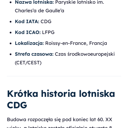
Nazwa lotniska:
Paryskie lotnisko im.
Charles’a de Gaulle’a
Kod IATA:
CDG
Kod ICAO:
LFPG
Lokalizacja:
Roissy-en-France, Francja
Strefa czasowa:
Czas środkowoeuropejski
(CET/CEST)
Krótka historia lotniska
CDG
Budowa rozpoczęła się pod koniec lat 60. XX
wieku, a lotnisko zostało oficjalnie otwarte 8