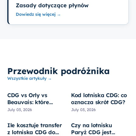
Zasady dotyczące płynów
Dowiedz się więcej →
Przewodnik podróżnika
Wszystkie artykuły →
CDG vs Orly vs
Kod lotniska CDG: co
Beauvais: które
oznacza skrót CDG?
lotnisko w Paryżu
July 03, 2026
July 03, 2026
wybrać?
Ile kosztuje transfer
Czy na lotnisku
z lotniska CDG do
Paryż CDG jest