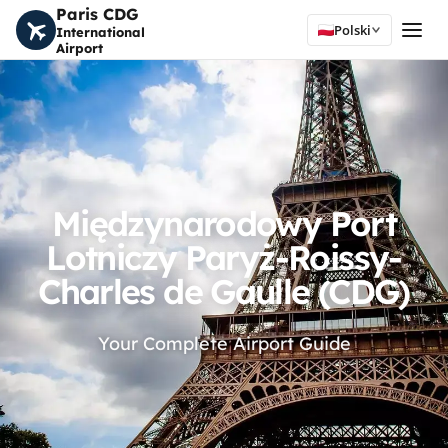
Paris CDG
Polski
International
Airport
Międzynarodowy Port
Lotniczy Paryż-Roissy-
Charles de Gaulle (CDG)
Your Complete Airport Guide