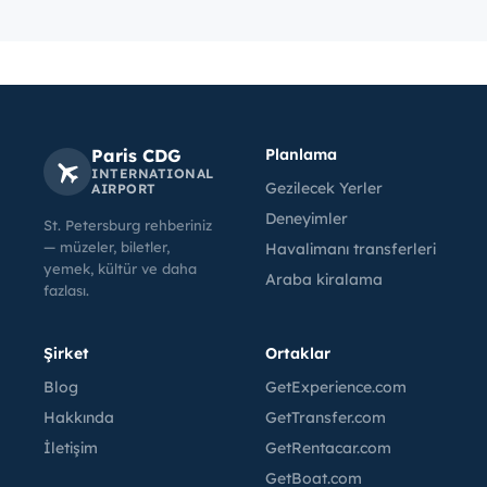
Paris CDG
Planlama
INTERNATIONAL
Gezilecek Yerler
AIRPORT
Deneyimler
St. Petersburg rehberiniz
— müzeler, biletler,
Havalimanı transferleri
yemek, kültür ve daha
Araba kiralama
fazlası.
Şirket
Ortaklar
Blog
GetExperience.com
Hakkında
GetTransfer.com
İletişim
GetRentacar.com
GetBoat.com