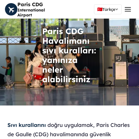
Paris CDG
Türkçe
International
Airport
Ana Sayfa
Paris CDG
Havalimanı
sıvı kuralları:
yanınıza
neler
alabilirsiniz
Sıvı kurallarını
doğru uygulamak, Paris Charles
de Gaulle (CDG) havalimanında güvenlik