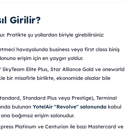
 Girilir?
. Pratikte şu yollardan biriyle girebilirsiniz:
etmeci havayolunda business veya first class biniş
lonuna erişim için en yaygın yoldur.
 SkyTeam Elite Plus, Star Alliance Gold ve oneworld
e bir misafirle birlikte, ekonomide olsalar bile
tandard, Standard Plus veya Prestige), Terminal
afında bulunan
YotelAir "Revolve" salonunda
kabul
ana bağımsız erişim salonudur.
ress Platinum ve Centurion ile bazı Mastercard ve