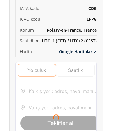
IATA kodu
CDG
ICAO kodu
LFPG
Konum
Roissy-en-France, France
Saat dilimi
UTC+1 (CET) / UTC+2 (CEST)
Harita
Google Haritalar
↗