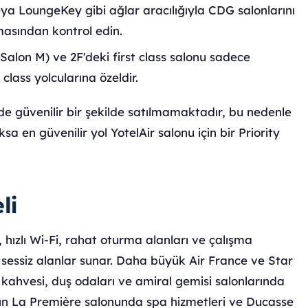
eya LoungeKey gibi ağlar aracılığıyla CDG salonlarını
masından kontrol edin.
Salon M) ve 2F'deki first class salonu sadece
 class yolcularına özeldir.
e güvenilir bir şekilde satılmamaktadır, bu nedenle
sa en güvenilir yol YotelAir salonu için bir Priority
li
 hızlı Wi-Fi, rahat oturma alanları ve çalışma
a sessiz alanlar sunar. Daha büyük Air France ve Star
a kahvesi, duş odaları ve amiral gemisi salonlarında
'ın La Première salonunda spa hizmetleri ve Ducasse