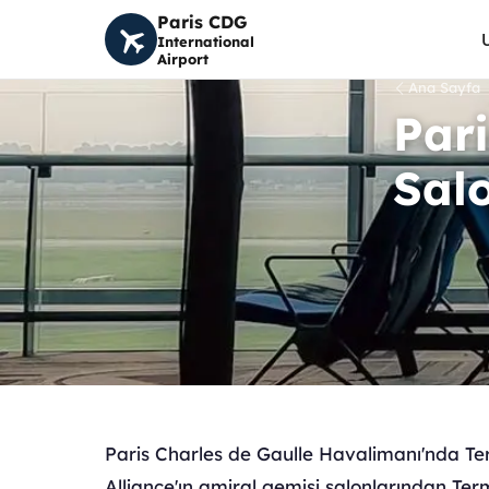
Paris CDG
International
Airport
Ana Sayfa
Par
Salo
Paris Charles de Gaulle Havalimanı'nda Ter
Alliance'ın amiral gemisi salonlarından Ter