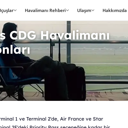
Uçuşlar
Havalimanı Rehberi
Ulaşım
Hakkımızda
is CDG Havalimanı
nları
minal 1 ve Terminal 2'de, Air France ve Star
minal 2E'deki Priority Pass seçeneğine kadar bir