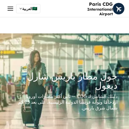
Paris CDG
العربية
International
Airport
حول مطار باريس شارل
ديغول
دليلك الشامل لـ CDG — ثاني أكثر مطارات أوروبا
ازدحامًا وبوابة فرنسا الدولية الرئيسية، على بعد 23 كم
شمال شرق باريس.