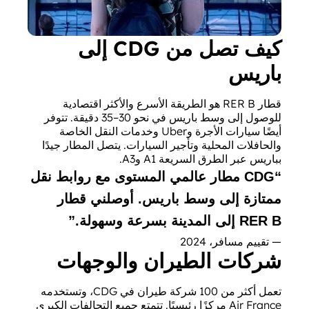
كيف تصل من CDG إلى
باريس
قطار RER B هو الطريقة الأسرع والأكثر اقتصادية
للوصول إلى وسط باريس في نحو 30–35 دقيقة. تتوفر
أيضًا سيارات الأجرة وUber وخدمات النقل الخاصة
والحافلات المحلية وتأجير السيارات. يتصل المطار جيدًا
بباريس عبر الطرق السريعة A1 وA3.
“
CDG مطار عالمي المستوى مع روابط نقل
ممتازة إلى وسط باريس. أوصلني قطار
RER B إلى المدينة بسرعة وسهولة.
”
— تقييم مسافر، 2024
شركات الطيران والوجهات
تعمل أكثر من 100 شركة طيران في CDG، وتستخدمه
Air France مركزًا رئيسيًا. تتمتع جميع التحالفات الكبرى