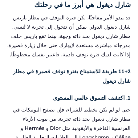
شارل ديغول هي أبرز ما في رحلتك
قد يبدو الأمر مفاجئًا، لكن فترة التوقف في مطار باريس
شارل ديغول الدولي يمكن أن تتحول إلى تجربة لا تُنسى.
مطار شارل ديغول بحد ذاته وجهة، بينما تقع باريس خلف
مدرجاته مباشرة، مستعدة لإبهارك حتى خلال زيارة قصيرة.
إذا كانت لديك فترة توقف قادمة، فاعتبر نفسك محظوظًا.
11+2 طريقة للاستمتاع بفترة توقف قصيرة في مطار
شارل ديغول
1. اكتشف التسوق عالمي المستوى
حتى لو لم تكن تخطط للشراء، فإن تصفح البوتيكات في
مطار شارل ديغول بحد ذاته تجربة. من بيوت الأزياء
الفرنسية الفاخرة والأيقونية مثل Dior و Hermès و
Céline و Longchamp إلى العلامات التجارية العالمية