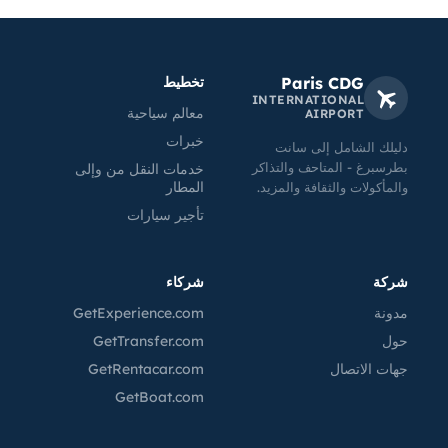
Paris CDG
تخطيط
INTERNATIONAL
معالم سياحية
AIRPORT
خبرات
دليلك الشامل إلى سانت
بطرسبرغ - المتاحف والتذاكر
خدمات النقل من وإلى
المطار
والمأكولات والثقافة والمزيد.
تأجير سيارات
شركة
شركاء
مدونة
GetExperience.com
حول
GetTransfer.com
جهات الاتصال
GetRentacar.com
GetBoat.com