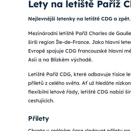
Lety na letiště Paříž 
Nejlevnější letenky na letiště CDG a zpě
Mezinárodní letiště Paříž Charles de Gaulle 
širší region Île-de-France. Jako hlavní let
Evropě spojuje CDG francouzské hlavní měs
Asii a na Blízkém východě.
Letiště Paříž CDG, které odbavuje tisíce l
příletů z celého světa. Ať už hledáte níz
flexibilní letové řády, letiště CDG nabízí
cestujících.
Přílety
Chcete v reálném čase sledovat přílety na l