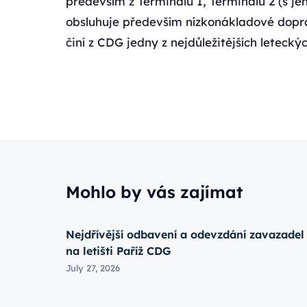
především z Terminálu 1, Terminálu 2 (s je
obsluhuje především nízkonákladové dopra
činí z CDG jedny z nejdůležitějších letecký
Mohlo by vás zajímat
Nejdřívější odbavení a odevzdání zavazadel
na letišti Paříž CDG
July 27, 2026