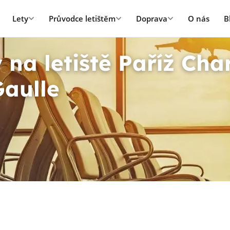
Lety
Průvodce letištěm
Doprava
O nás
B
 na letiště Paříž Cha
Gaulle