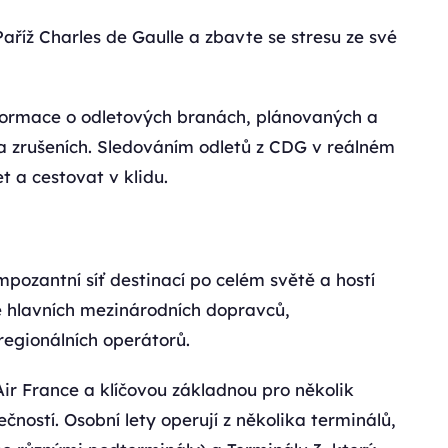
Paříž Charles de Gaulle a zbavte se stresu ze své
informace o odletových branách, plánovaných a
 zrušeních. Sledováním odletů z CDG v reálném
t a cestovat v klidu.
mpozantní síť destinací po celém světě a hostí
ně hlavních mezinárodních dopravců,
regionálních operátorů.
Air France a klíčovou základnou pro několik
ností. Osobní lety operují z několika terminálů,