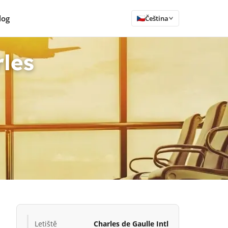
log
Čeština
rles
Letiště
Charles de Gaulle Intl