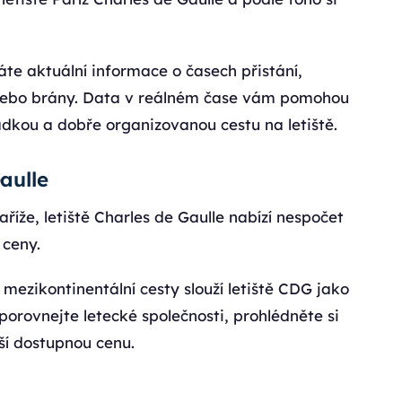
káte aktuální informace o časech přistání,
u nebo brány. Data v reálném čase vám pomohou
adkou a dobře organizovanou cestu na letiště.
Gaulle
říže, letiště Charles de Gaulle nabízí nespočet
 ceny.
mezikontinentální cesty slouží letiště CDG jako
porovnejte letecké společnosti, prohlédněte si
pší dostupnou cenu.