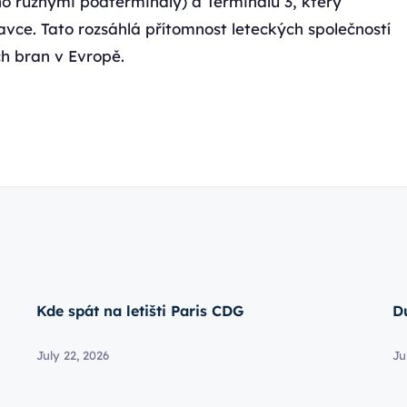
ho různými podterminály) a Terminálu 3, který
vce. Tato rozsáhlá přítomnost leteckých společností
ch bran v Evropě.
Kde spát na letišti Paris CDG
D
July 22, 2026
Ju