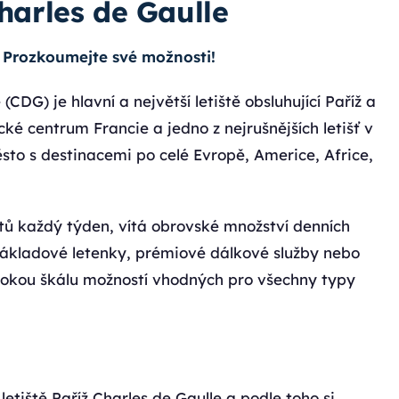
Charles de Gaulle
t. Prozkoumejte své možnosti!
(CDG) je hlavní a největší letiště obsluhující Paříž a
ecké centrum Francie a jedno z nejrušnějších letišť v
to s destinacemi po celé Evropě, Americe, Africe,
etů každý týden, vítá obrovské množství denních
konákladové letenky, prémiové dálkové služby nebo
 širokou škálu možností vhodných pro všechny typy
etiště Paříž Charles de Gaulle a podle toho si