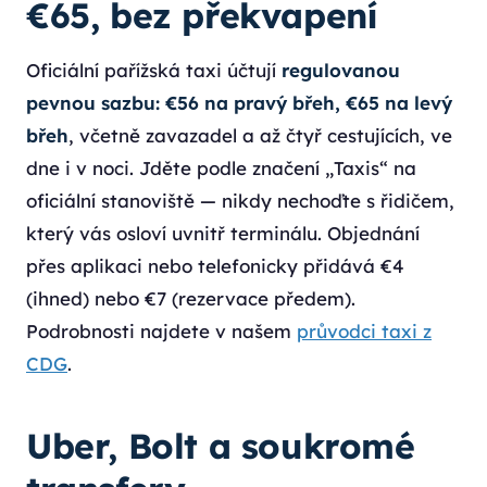
€65, bez překvapení
Oficiální pařížská taxi účtují
regulovanou
pevnou sazbu: €56 na pravý břeh, €65 na levý
břeh
, včetně zavazadel a až čtyř cestujících, ve
dne i v noci. Jděte podle značení „Taxis“ na
oficiální stanoviště — nikdy nechoďte s řidičem,
který vás osloví uvnitř terminálu. Objednání
přes aplikaci nebo telefonicky přidává €4
(ihned) nebo €7 (rezervace předem).
Podrobnosti najdete v našem
průvodci taxi z
CDG
.
Uber, Bolt a soukromé