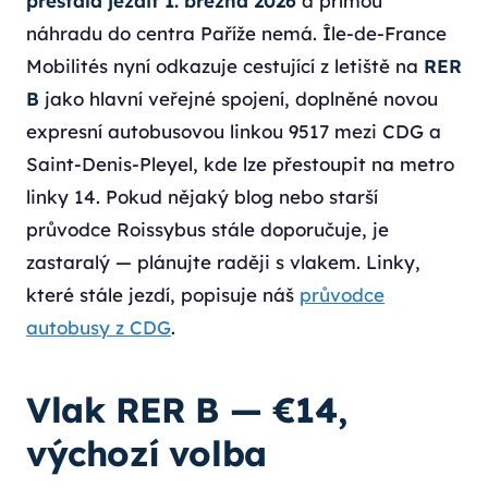
přestala jezdit 1. března 2026
a přímou
náhradu do centra Paříže nemá. Île-de-France
Mobilités nyní odkazuje cestující z letiště na
RER
B
jako hlavní veřejné spojení, doplněné novou
expresní autobusovou linkou 9517 mezi CDG a
Saint-Denis-Pleyel, kde lze přestoupit na metro
linky 14. Pokud nějaký blog nebo starší
průvodce Roissybus stále doporučuje, je
zastaralý — plánujte raději s vlakem. Linky,
které stále jezdí, popisuje náš
průvodce
autobusy z CDG
.
Vlak RER B — €14,
výchozí volba