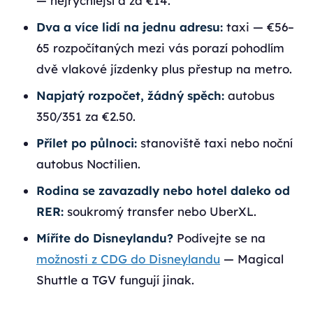
— nejrychlejší a za €14.
Dva a více lidí na jednu adresu:
taxi — €56–
65 rozpočítaných mezi vás porazí pohodlím
dvě vlakové jízdenky plus přestup na metro.
Napjatý rozpočet, žádný spěch:
autobus
350/351 za €2.50.
Přílet po půlnoci:
stanoviště taxi nebo noční
autobus Noctilien.
Rodina se zavazadly nebo hotel daleko od
RER:
soukromý transfer nebo UberXL.
Míříte do Disneylandu?
Podívejte se na
možnosti z CDG do Disneylandu
— Magical
Shuttle a TGV fungují jinak.