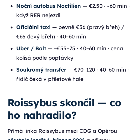
Noční autobus Noctilien
— €2.50 · ~60 min ·
když RER nejezdí
Oficiální taxi
— pevně €56 (pravý břeh) /
€65 (levý břeh) · 40–60 min
Uber / Bolt
— ~€55–75 · 40–60 min · cena
kolísá podle poptávky
Soukromý transfer
— €70–120 · 40–60 min ·
řidič čeká v příletové hale
Roissybus skončil — co
ho nahradilo?
Přímá linka Roissybus mezi CDG a Opérou