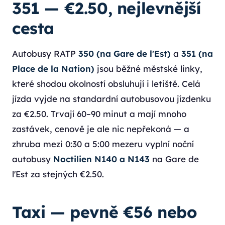
351 — €2.50, nejlevnější
cesta
Autobusy RATP
350 (na Gare de l'Est)
a
351 (na
Place de la Nation)
jsou běžné městské linky,
které shodou okolností obsluhují i letiště. Celá
jízda vyjde na standardní autobusovou jízdenku
za €2.50. Trvají 60–90 minut a mají mnoho
zastávek, cenově je ale nic nepřekoná — a
zhruba mezi 0:30 a 5:00 mezeru vyplní noční
autobusy
Noctilien N140 a N143
na Gare de
l'Est za stejných €2.50.
Taxi — pevně €56 nebo