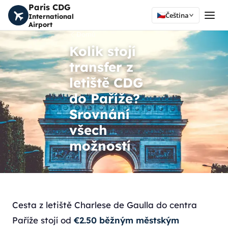
Paris CDG
Čeština
International
Airport
Domů
Kolik stojí
transfer z
letiště CDG
do Paříže?
Srovnání
všech
možností
Cesta z letiště Charlese de Gaulla do centra
Paříže stojí od
€2.50 běžným městským