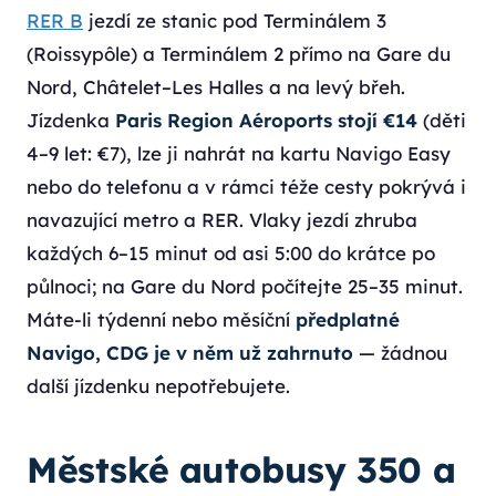
RER B
jezdí ze stanic pod Terminálem 3
(Roissypôle) a Terminálem 2 přímo na Gare du
Nord, Châtelet–Les Halles a na levý břeh.
Jízdenka
Paris Region Aéroports stojí €14
(děti
4–9 let: €7), lze ji nahrát na kartu Navigo Easy
nebo do telefonu a v rámci téže cesty pokrývá i
navazující metro a RER. Vlaky jezdí zhruba
každých 6–15 minut od asi 5:00 do krátce po
půlnoci; na Gare du Nord počítejte 25–35 minut.
Máte-li týdenní nebo měsíční
předplatné
Navigo, CDG je v něm už zahrnuto
— žádnou
další jízdenku nepotřebujete.
Městské autobusy 350 a