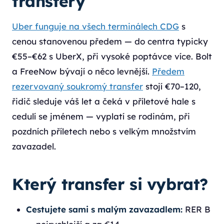
transfery
Uber funguje na všech terminálech CDG
s
cenou stanovenou předem — do centra typicky
€55–€62 s UberX, při vysoké poptávce více. Bolt
a FreeNow bývají o něco levnější.
Předem
rezervovaný soukromý transfer
stojí €70–120,
řidič sleduje váš let a čeká v příletové hale s
cedulí se jménem — vyplatí se rodinám, při
pozdních příletech nebo s velkým množstvím
zavazadel.
Který transfer si vybrat?
Cestujete sami s malým zavazadlem:
RER B