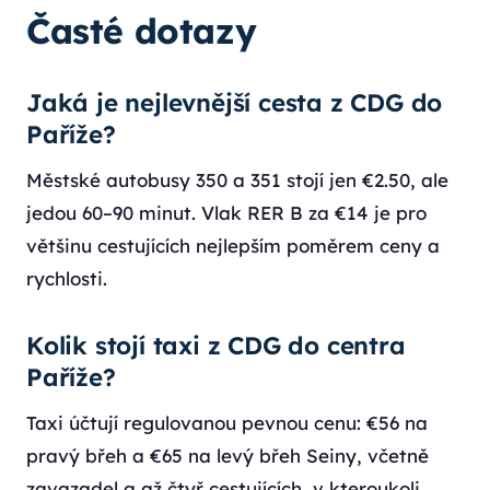
Časté dotazy
Jaká je nejlevnější cesta z CDG do
Paříže?
Městské autobusy 350 a 351 stojí jen €2.50, ale
jedou 60–90 minut. Vlak RER B za €14 je pro
většinu cestujících nejlepším poměrem ceny a
rychlosti.
Kolik stojí taxi z CDG do centra
Paříže?
Taxi účtují regulovanou pevnou cenu: €56 na
pravý břeh a €65 na levý břeh Seiny, včetně
zavazadel a až čtyř cestujících, v kteroukoli