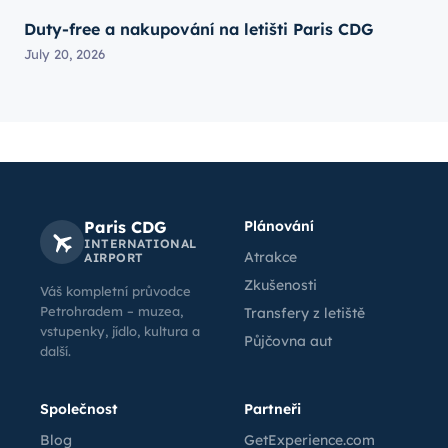
Duty-free a nakupování na letišti Paris CDG
July 20, 2026
Paris CDG
Plánování
INTERNATIONAL
Atrakce
AIRPORT
Zkušenosti
Váš kompletní průvodce
Petrohradem – muzea,
Transfery z letiště
vstupenky, jídlo, kultura a
Půjčovna aut
další.
Společnost
Partneři
Blog
GetExperience.com