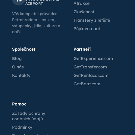
Atrakce
AIRPORT
Zkušenosti
Váš kompletní průvodce
Petrohradem – muzea,
Transfery z letiště
vstupenky, jídlo, kultura a
Půjčovna aut
další.
Společnost
Partneři
Blog
GetExperience.com
O nás
GetTransfer.com
Kontakty
GetRentacar.com
GetBoat.com
Pomoc
Zásady ochrany
osobních údajů
Podmínky