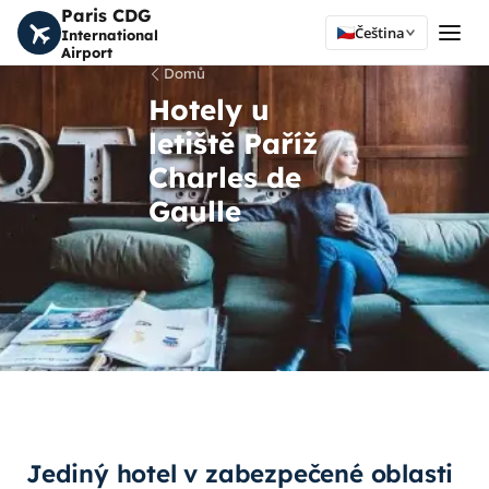
Paris CDG
Čeština
International
Airport
Domů
Hotely u
letiště Paříž
Charles de
Gaulle
Jediný hotel v zabezpečené oblasti