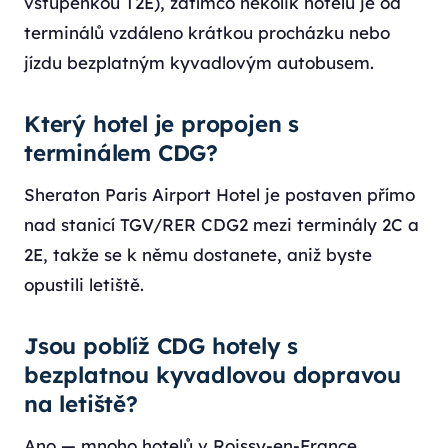
vstupenkou T2E), zatímco několik hotelů je od
terminálů vzdáleno krátkou procházku nebo
jízdu bezplatným kyvadlovým autobusem.
Který hotel je propojen s
terminálem CDG?
Sheraton Paris Airport Hotel je postaven přímo
nad stanicí TGV/RER CDG2 mezi terminály 2C a
2E, takže se k němu dostanete, aniž byste
opustili letiště.
Jsou poblíž CDG hotely s
bezplatnou kyvadlovou dopravou
na letiště?
Ano — mnoho hotelů v Roissy-en-France