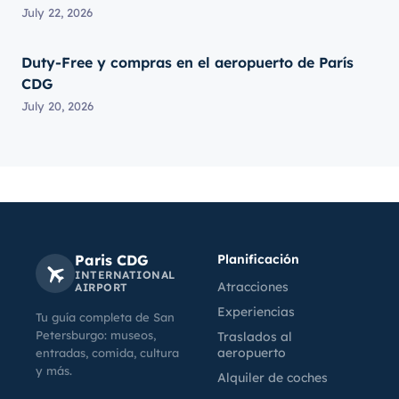
July 22, 2026
Duty-Free y compras en el aeropuerto de París
CDG
July 20, 2026
Paris CDG
Planificación
INTERNATIONAL
Atracciones
AIRPORT
Experiencias
Tu guía completa de San
Petersburgo: museos,
Traslados al
aeropuerto
entradas, comida, cultura
y más.
Alquiler de coches