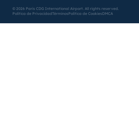
©
2026
Paris CDG International Airport. All rights reserved.
Política de Privacidad
Términos
Política de Cookies
DMCA