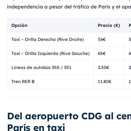
independencia a pesar del tráfico de París y el ap
Opción
Precio (€)
P
Taxi – Orilla Derecha (Rive Droite)
56€
Taxi – Orilla Izquierda (Rive Gauche)
65€
Líneas de autobús 350 / 351
2.50€
2
Tren RER B
11.80€
1
Del aeropuerto CDG al cen
París en taxi