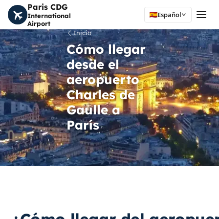
Paris CDG
Español
International
Airport
Inicio
Cómo llegar
desde el
aeropuerto
Charles de
Gaulle a
París