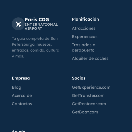
Paris CDG
Planificación
INTERNATIONAL
Atracciones
AIRPORT
Experiencias
Tu guía completa de San
Petersburgo: museos,
Traslados al
aeropuerto
entradas, comida, cultura
y más.
Alquiler de coches
Empresa
Socios
Blog
GetExperience.com
Acerca de
GetTransfer.com
Contactos
GetRentacar.com
GetBoat.com
Ayuda