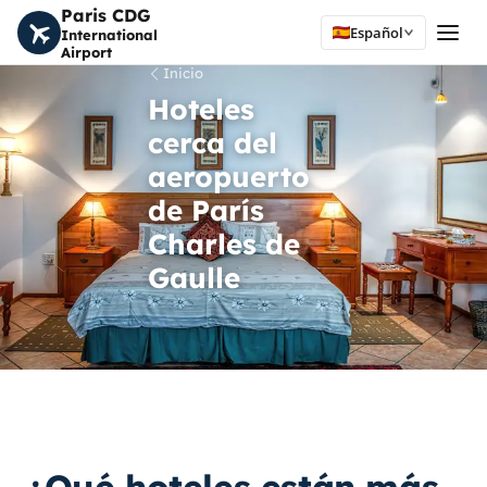
Paris CDG
Español
International
Airport
Inicio
Hoteles
cerca del
aeropuerto
de París
Charles de
Gaulle