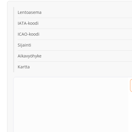
Lentoasema
IATA-koodi
ICAO-koodi
Sijainti
Aikavyöhyke
Kartta