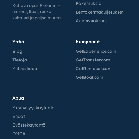
Kokemuksia
Kattava opas Pietariin –
museot, liput, ruoka,
Lentokenttäkuljetukset
kulttuuri ja paljon muuta.
Autonvuokraus
Yhtiö
Kumppanit
Blogi
GetExperience.com
Tietoja
GetTransfer.com
Yhteystiedot
GetRentacar.com
GetBoat.com
Apua
Yksityisyyskäytäntö
Ehdot
Evästekäytäntö
DMCA