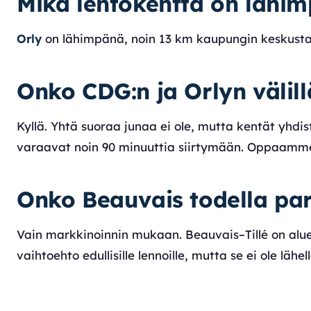
Mikä lentokenttä on lähim
Orly
on lähimpänä, noin 13 km kaupungin keskustan e
Onko CDG:n ja Orlyn välil
Kyllä. Yhtä suoraa junaa ei ole, mutta kentät yhd
varaavat noin 90 minuuttia siirtymään. Oppaam
Onko Beauvais todella pari
Vain markkinoinnin mukaan. Beauvais–Tillé on alue
vaihtoehto edullisille lennoille, mutta se ei ole l