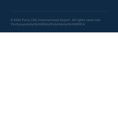
©
2026
Paris CDG International Airport. All rights reserved.
Yksityisyyskäytäntö
Ehdot
Evästekäytäntö
DMCA