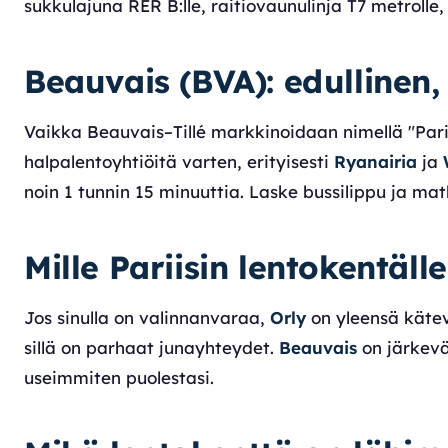
sukkulajuna RER B:lle, raitiovaunulinja T7 metrolle,
Beauvais (BVA): edullinen
Vaikka Beauvais–Tillé markkinoidaan nimellä "Pari
halpalentoyhtiöitä varten, erityisesti
Ryanairia
ja
noin 1 tunnin 15 minuuttia. Laske bussilippu ja m
Mille Pariisin lentokentäl
Jos sinulla on valinnanvaraa,
Orly
on yleensä kätev
sillä on parhaat junayhteydet.
Beauvais
on järkevä 
useimmiten puolestasi.