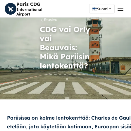
Paris CDG
Suomi
International
Airport
Etusivu
CDG vai Orly
vai
Beauvais:
Mikä Pariisin
lentokenttä?
Pariisissa on kolme lentokenttää:
Charles de Gaul
etelään, jota käytetään kotimaan, Euroopan sisäis