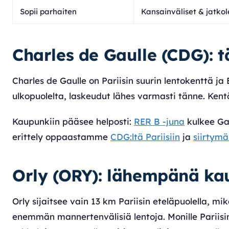
Sopii parhaiten
Kansainväliset & jatko
Charles de Gaulle (CDG): 
Charles de Gaulle on Pariisin suurin lentokenttä ja
ulkopuolelta, laskeudut lähes varmasti tänne. Ken
Kaupunkiin pääsee helposti:
RER B -juna
kulkee Gar
erittely oppaastamme
CDG:ltä Pariisiin
ja
siirtymä
Orly (ORY): lähempänä ka
Orly sijaitsee vain 13 km Pariisin eteläpuolella, 
enemmän mannertenvälisiä lentoja. Monille Pariisin