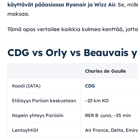
käyttävät pääasiassa Ryanair ja Wizz Air.
Se, mill
maksaa.
Tämä opas vertailee kaikkia kolmea kenttää, jotta v
CDG vs Orly vs Beauvais y
Charles de Gaulle
Koodi (IATA)
CDG
Etäisyys Pariisin keskustaan
~23 km KO
Nopein yhteys Pariisiin
RER B -juna, ~35 min
Lentoyhtiöt
Air France, Delta, Emi