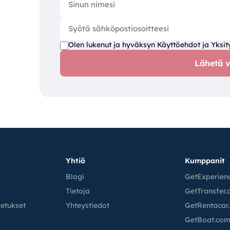
Olen lukenut ja hyväksyn
Käyttöehdot
ja
Yksit
Lähetä v
Yhtiö
Kumppanit
Blogi
GetExperien
Tietoja
GetTransfer
jetukset
Yhteystiedot
GetRentacar
GetBoat.co