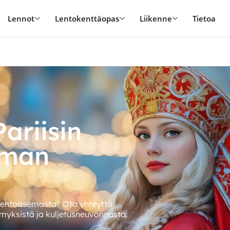
Lennot
Lentokenttäopas
Liikenne
Tietoa
ariisin
eman
 lentoasemasta? Ota yhteyttä
myksistä ja kuljetusneuvonnasta.