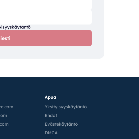
yisyyskäytäntö
iesti
Apua
ce.com
Yksityisyyskäytäntö
.com
Ehdot
.com
Evästekäytäntö
m
DMCA