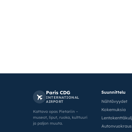
Paris CDG
Suunnittelu
INTERNATIONAL
Nähtävyydet
AIRPORT
Kokemuksia
Kattava opas Pietariin –
museot, liput, ruoka, kulttuuri
Lentokenttäkul
ja paljon muuta.
Autonvuokraus