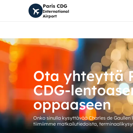
Paris CDG
International
Airport
Ota yhteyttä P
CDG-lentoas
oppaaseen
Onko sinulla kysyttävää Charles de Gaullen
tiimiimme matkailutiedoista, terminaalikysy