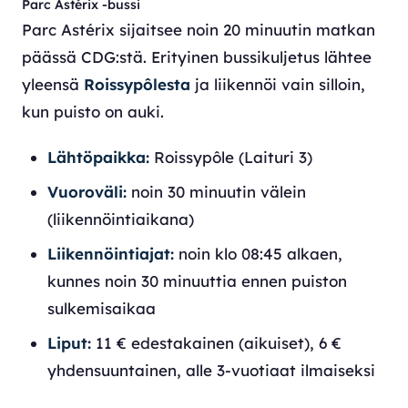
Parc Astérix -bussi
Parc Astérix sijaitsee noin 20 minuutin matkan
päässä CDG:stä. Erityinen bussikuljetus lähtee
yleensä
Roissypôlesta
ja liikennöi vain silloin,
kun puisto on auki.
Lähtöpaikka:
Roissypôle (Laituri 3)
Vuoroväli:
noin 30 minuutin välein
(liikennöintiaikana)
Liikennöintiajat:
noin klo 08:45 alkaen,
kunnes noin 30 minuuttia ennen puiston
sulkemisaikaa
Liput:
11 € edestakainen (aikuiset), 6 €
yhdensuuntainen, alle 3-vuotiaat ilmaiseksi