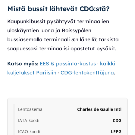
Mistä bussit lähtevät CDG:stä?
Kaupunkibussit pysähtyvät terminaalien
uloskäyntien luona ja Roissypôlen
bussiasemalla terminaali 3:n lähellä; tarkista
saapuessasi terminaalisi opastetut pysäkit.
Katso myös:
EES & passintarkastus
·
kaikki
kuljetukset Pariisiin
·
CDG-lentokenttäjuna
.
Lentoasema
Charles de Gaulle Intl
IATA-koodi
CDG
ICAO-koodi
LFPG