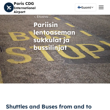
Paris CDG
Suomi
International
Airport
Etusivu
Pariisin
lentoaseman
sukkulat ja
bussilinjat
Shuttles and Buses from and to