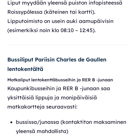
Liput myydään yleensä puiston infopisteessä
Roissypôlessa (käteinen tai kortti).
Lipputoimisto on usein auki aamupäivisin
(esimerkiksi noin klo 08:10 – 12:45).
Bussiliput Pariisin Charles de Gaullen
lentokentältä
Matkaliput lentokenttäbusseihin ja RER B -junaan
Kaupunkibusseihin ja RER B -junaan saa
yksittäisiä lippuja ja monipäiväisiä
matkakortteja seuraavasti:
bussissa/junassa (kontaktiton maksaminen
yleensä mahdollista)