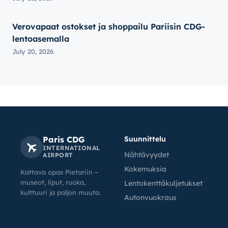
Verovapaat ostokset ja shoppailu Pariisin CDG-
lentoasemalla
July 20, 2026
Paris CDG
Suunnittelu
INTERNATIONAL
Nähtävyydet
AIRPORT
Kokemuksia
Kattava opas Pietariin –
museot, liput, ruoka,
Lentokenttäkuljetukset
kulttuuri ja paljon muuta.
Autonvuokraus