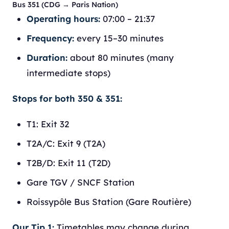
Bus 351 (CDG → Paris Nation)
Operating hours:
07:00 – 21:37
Frequency:
every 15–30 minutes
Duration:
about 80 minutes (many
intermediate stops)
Stops for both 350 & 351:
T1: Exit 32
T2A/C: Exit 9 (T2A)
T2B/D: Exit 11 (T2D)
Gare TGV / SNCF Station
Roissypôle Bus Station (Gare Routière)
Our Tip 1:
Timetables may change during