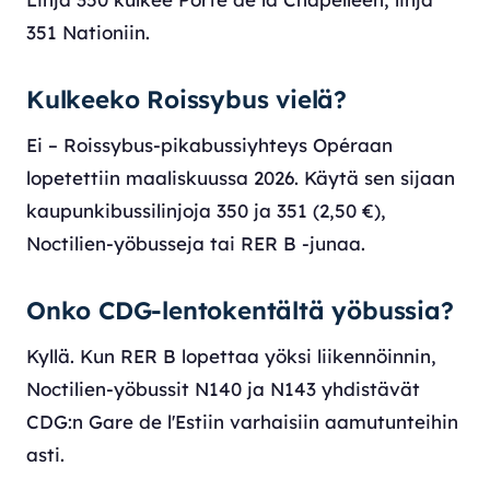
351 Nationiin.
Kulkeeko Roissybus vielä?
Ei – Roissybus-pikabussiyhteys Opéraan
lopetettiin maaliskuussa 2026. Käytä sen sijaan
kaupunkibussilinjoja 350 ja 351 (2,50 €),
Noctilien-yöbusseja tai RER B -junaa.
Onko CDG-lentokentältä yöbussia?
Kyllä. Kun RER B lopettaa yöksi liikennöinnin,
Noctilien-yöbussit N140 ja N143 yhdistävät
CDG:n Gare de l'Estiin varhaisiin aamutunteihin
asti.