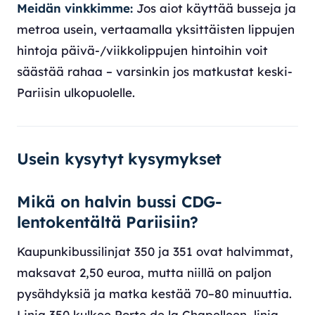
Meidän vinkkimme:
Jos aiot käyttää busseja ja
metroa usein, vertaamalla yksittäisten lippujen
hintoja päivä-/viikkolippujen hintoihin voit
säästää rahaa – varsinkin jos matkustat keski-
Pariisin ulkopuolelle.
Usein kysytyt kysymykset
Mikä on halvin bussi CDG-
lentokentältä Pariisiin?
Kaupunkibussilinjat 350 ja 351 ovat halvimmat,
maksavat 2,50 euroa, mutta niillä on paljon
pysähdyksiä ja matka kestää 70–80 minuuttia.
Linja 350 kulkee Porte de la Chapelleen, linja