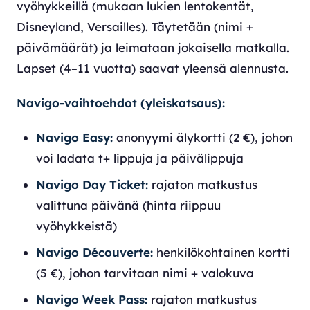
vyöhykkeillä (mukaan lukien lentokentät,
Disneyland, Versailles). Täytetään (nimi +
päivämäärät) ja leimataan jokaisella matkalla.
Lapset (4–11 vuotta) saavat yleensä alennusta.
Navigo-vaihtoehdot (yleiskatsaus):
Navigo Easy:
anonyymi älykortti (2 €), johon
voi ladata t+ lippuja ja päivälippuja
Navigo Day Ticket:
rajaton matkustus
valittuna päivänä (hinta riippuu
vyöhykkeistä)
Navigo Découverte:
henkilökohtainen kortti
(5 €), johon tarvitaan nimi + valokuva
Navigo Week Pass:
rajaton matkustus