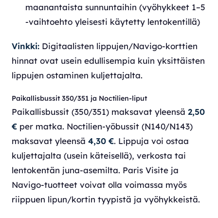
maanantaista sunnuntaihin (vyöhykkeet 1–5
-vaihtoehto yleisesti käytetty lentokentillä)
Vinkki:
Digitaalisten lippujen/Navigo-korttien
hinnat ovat usein edullisempia kuin yksittäisten
lippujen ostaminen kuljettajalta.
Paikallisbussit 350/351 ja Noctilien-liput
Paikallisbussit (350/351) maksavat yleensä
2,50
€
per matka. Noctilien-yöbussit (N140/N143)
maksavat yleensä
4,30 €
. Lippuja voi ostaa
kuljettajalta (usein käteisellä), verkosta tai
lentokentän juna-asemilta. Paris Visite ja
Navigo-tuotteet voivat olla voimassa myös
riippuen lipun/kortin tyypistä ja vyöhykkeistä.