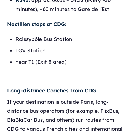
N143:
approx. 00:02 – 04:32 (every ~30
minutes), ~60 minutes to Gare de l’Est
Noctilien stops at CDG:
Roissypôle Bus Station
TGV Station
near T1 (Exit 8 area)
Long-distance Coaches from CDG
If your destination is outside Paris, long-
distance bus operators (for example, FlixBus,
BlaBlaCar Bus, and others) run routes from
CDG to various French cities and international