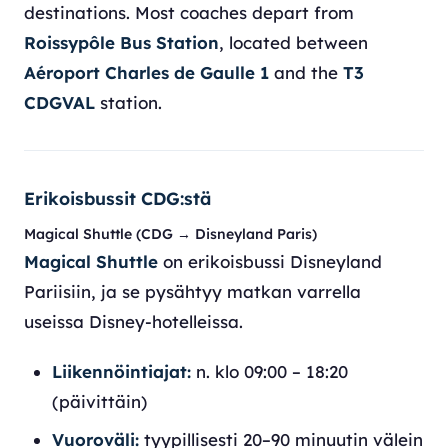
destinations. Most coaches depart from
Roissypôle Bus Station
, located between
Aéroport Charles de Gaulle 1
and the
T3
CDGVAL
station.
Erikoisbussit CDG:stä
Magical Shuttle (CDG → Disneyland Paris)
Magical Shuttle
on erikoisbussi Disneyland
Pariisiin, ja se pysähtyy matkan varrella
useissa Disney-hotelleissa.
Liikennöintiajat:
n. klo 09:00 – 18:20
(päivittäin)
Vuoroväli:
tyypillisesti 20–90 minuutin välein