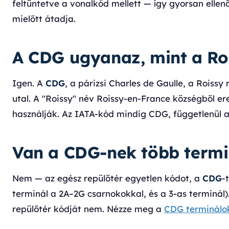
feltüntetve a vonalkód mellett — így gyorsan ellen
mielőtt átadja.
A CDG ugyanaz, mint a Roi
Igen. A
CDG
, a párizsi Charles de Gaulle, a Roiss
utal. A "Roissy" név Roissy-en-France községből ere
használják. Az IATA-kód mindig CDG, függetlenül at
Van a CDG-nek több termi
Nem — az egész repülőtér egyetlen kódot, a
CDG
-
terminál a 2A–2G csarnokokkal, és a 3-as terminál). A
repülőtér kódját nem. Nézze meg a
CDG terminálo