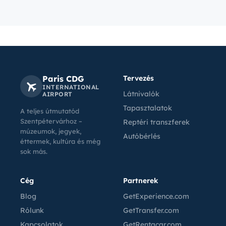
Paris CDG
Tervezés
INTERNATIONAL
Látnivalók
AIRPORT
Tapasztalatok
A teljes útmutatód
Szentpétervárhoz –
Reptéri transzferek
múzeumok, jegyek,
Autóbérlés
éttermek, kultúra és még
sok más.
Cég
Partnerek
Blog
GetExperience.com
Rólunk
GetTransfer.com
Kapcsolatok
GetRentacar.com