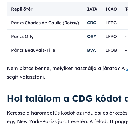
Repülőtér
IATA
ICAO
T
Párizs Charles de Gaulle (Roissy)
CDG
LFPG
~
Párizs Orly
ORY
LFPO
~
Párizs Beauvais–Tillé
BVA
LFOB
~
Nem biztos benne, melyiket használja a járata? A
segít választani.
Hol találom a CDG kódot 
Keresse a hárombetűs kódot az indulási és érkezési
egy New York–Párizs járat esetén. A feladott pog