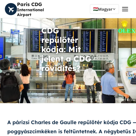
Paris CDG
Magyar
International
Airport
Főoldal
CDG
repülőtér
kódja: Mit
jelent a CDG
rövidítés?
A párizsi Charles de Gaulle repülőtér kódja
CDG
—
poggyászcímkéken is feltüntetnek. A négybetűs
I