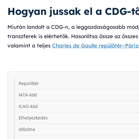
Hogyan jussak el a CDG-tő
Miután landolt a CDG-n, a leggazdaságosabb módja
transzferek is elérhetők. Hasonlítsa össze az össze
valamint a teljes
Charles de Gaulle repülőtér–Pári
Repülőtér
IATA-kód
ICAO-kód
Elhelyezkedés
Időzóna