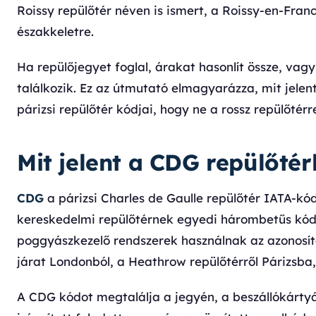
Roissy repülőtér néven is ismert, a Roissy-en-Fran
északkeletre.
Ha repülőjegyet foglal, árakat hasonlít össze, vagy
találkozik. Ez az útmutató elmagyarázza, mit jele
párizsi repülőtér kódjai, hogy ne a rossz repülőtérre
Mit jelent a CDG repülőté
CDG
a párizsi Charles de Gaulle repülőtér IATA-k
kereskedelmi repülőtérnek egyedi hárombetűs kódot
poggyászkezelő rendszerek használnak az azonosít
járat Londonból, a Heathrow repülőtérről Párizsba, 
A CDG kódot megtalálja a jegyén, a beszállókártyáj