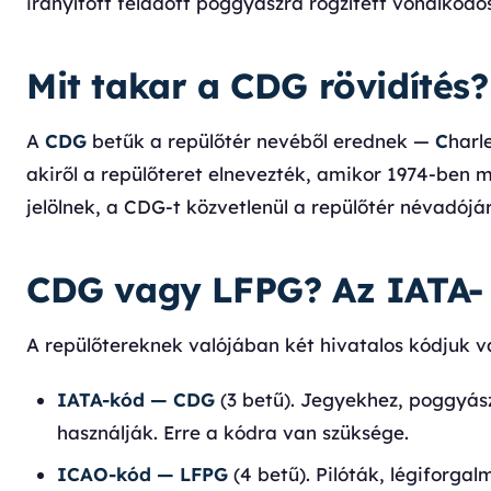
irányított feladott poggyászra rögzített vonalkódos
Mit takar a CDG rövidítés?
A
CDG
betűk a repülőtér nevéből erednek —
C
harl
akiről a repülőteret elnevezték, amikor 1974-ben
jelölnek, a CDG-t közvetlenül a repülőtér névadójáró
CDG vagy LFPG? Az IATA-
A repülőtereknek valójában két hivatalos kódjuk v
IATA-kód — CDG
(3 betű). Jegyekhez, poggyás
használják. Erre a kódra van szüksége.
ICAO-kód — LFPG
(4 betű). Pilóták, légiforga