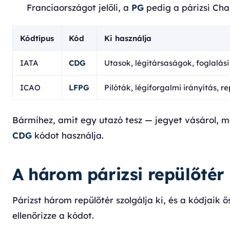
Franciaországot jelöli, a
PG
pedig a párizsi Char
Kódtípus
Kód
Ki használja
IATA
CDG
Utasok, légitársaságok, foglalás
ICAO
LFPG
Pilóták, légiforgalmi irányítás, r
Bármihez, amit egy utazó tesz — jegyet vásárol, 
CDG
kódot használja.
A három párizsi repülőtér
Párizst három repülőtér szolgálja ki, és a kódjaik 
ellenőrizze a kódot.