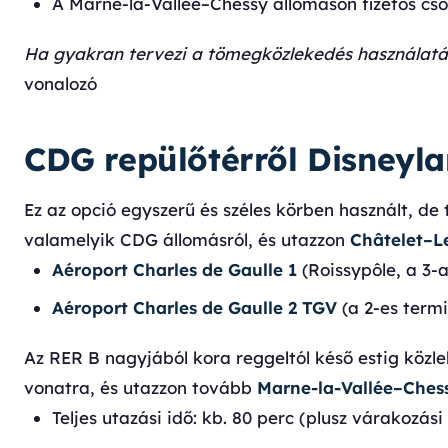
A Marne-la-Vallée–Chessy állomáson fizetős cs
Ha gyakran tervezi a tömegközlekedés használatát
vonalozó
CDG repülőtérről Disneyl
Ez az opció egyszerű és széles körben használt, de
valamelyik CDG állomásról, és utazzon
Châtelet–Le
Aéroport Charles de Gaulle 1
(Roissypôle, a 3-
Aéroport Charles de Gaulle 2 TGV
(a 2-es termi
Az RER B nagyjából kora reggeltól késő estig közle
vonatra, és utazzon tovább
Marne-la-Vallée–Ches
Teljes utazási idő: kb. 80 perc (plusz várakozási