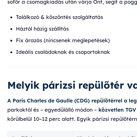
sofőr a csomagkiadás után várja Önt, segít a pogg
Találkozó & köszöntés szolgáltatás
Háztól házig szállítás
Fix árazás (nincsenek meglepetések)
Ideális családoknak és csoportoknak
Melyik párizsi repülőtér 
A Paris Charles de Gaulle (CDG) repülőtérrel a l
parkoktól és – egyedülálló módon –
közvetlen TGV
körülbelül 10–12 perc alatt. Egyik párizsi repülőt