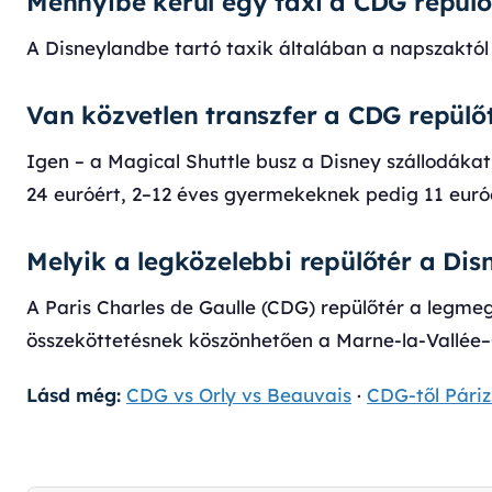
Mennyibe kerül egy taxi a CDG repülő
A Disneylandbe tartó taxik általában a napszaktól 
Van közvetlen transzfer a CDG repülő
Igen – a Magical Shuttle busz a Disney szállodákat 
24 euróért, 2–12 éves gyermekeknek pedig 11 euróér
Melyik a legközelebbi repülőtér a Dis
A Paris Charles de Gaulle (CDG) repülőtér a legme
összeköttetésnek köszönhetően a Marne-la-Vallée–C
Lásd még:
CDG vs Orly vs Beauvais
·
CDG-től Páriz