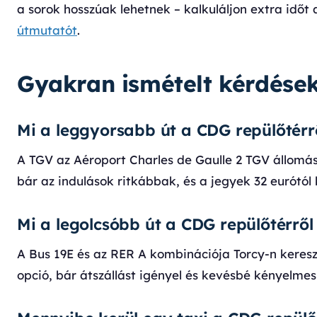
a sorok hosszúak lehetnek – kalkuláljon extra időt 
útmutatót
.
Gyakran ismételt kérdése
Mi a leggyorsabb út a CDG repülőtérr
A TGV az Aéroport Charles de Gaulle 2 TGV állomásr
bár az indulások ritkábbak, és a jegyek 32 eurótól
Mi a legolcsóbb út a CDG repülőtérrő
A Bus 19E és az RER A kombinációja Torcy-n keresztü
opció, bár átszállást igényel és kevésbé kényelme