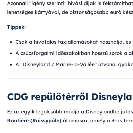
Azonnali "igény szerinti" hívási díjak is felszámítha
lehetséges kártyával, de biztonságosabb euró kész
Tippek:
Csak a hivatalos taxiállomásokat használja, és 
A csúcsforgalmi időszakokban hosszú sorok alak
A "Disneyland / Marne-la-Vallée" útvonal gyako
CDG repülőtérről Disneyla
Ez az egyik legolcsóbb módja a Disneylandbe jutásna
Routière (Roissypôle)
állomásra, amely a 3-as term