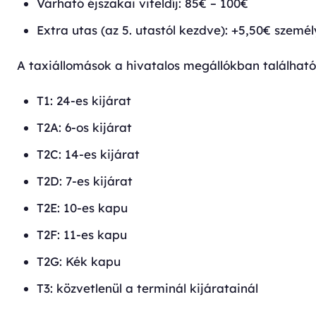
Várható éjszakai viteldíj: 85€ – 100€
Extra utas (az 5. utastól kezdve): +5,50€ szemé
A taxiállomások a hivatalos megállókban találhatók
T1: 24-es kijárat
T2A: 6-os kijárat
T2C: 14-es kijárat
T2D: 7-es kijárat
T2E: 10-es kapu
T2F: 11-es kapu
T2G: Kék kapu
T3: közvetlenül a terminál kijáratainál