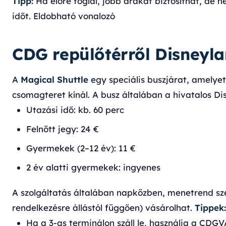
Tipp:
Ha előre foglal, jobb árakat biztosíthat, de 
időt. Eldobható vonalozó
CDG repülőtérről Disneyla
A
Magical Shuttle
egy speciális buszjárat, amelye
csomagteret kínál. A busz általában a hivatalos Di
Utazási idő: kb. 60 perc
Felnőtt jegy: 24 €
Gyermekek (2–12 év): 11 €
2 év alatti gyermekek: ingyenes
A szolgáltatás általában napközben, menetrend sze
rendelkezésre állástól függően) vásárolhat.
Tippek:
Ha a 3-as terminálon száll le, használja a CDGV