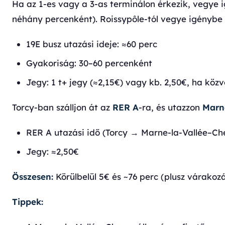
Ha az 1-es vagy a 3-as terminálon érkezik, vegye
néhány percenként). Roissypôle-tól vegye igénybe
19E busz utazási ideje: ≈60 perc
Gyakoriság: 30–60 percenként
Jegy: 1 t+ jegy (≈2,15€) vagy kb. 2,50€, ha közv
Torcy-ban szálljon át az
RER A
-ra, és utazzon
Marn
RER A utazási idő (Torcy → Marne-la-Vallée–Che
Jegy: ≈2,50€
Összesen:
Körülbelül 5€ és ~76 perc (plusz várakozás
Tippek: