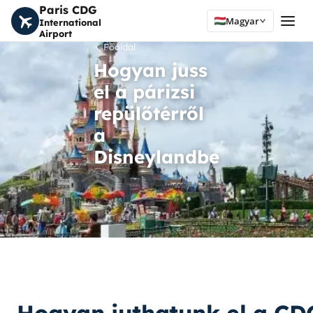
Paris CDG
Magyar
International
Airport
Főoldal
Hogyan juss
el a párizsi
repülőtérről
a
Disneylandbe