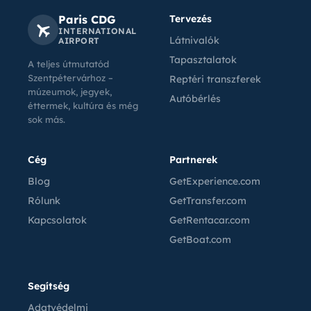
Paris CDG
Tervezés
INTERNATIONAL
Látnivalók
AIRPORT
Tapasztalatok
A teljes útmutatód
Szentpétervárhoz –
Reptéri transzferek
múzeumok, jegyek,
Autóbérlés
éttermek, kultúra és még
sok más.
Cég
Partnerek
Blog
GetExperience.com
Rólunk
GetTransfer.com
Kapcsolatok
GetRentacar.com
GetBoat.com
Segítség
Adatvédelmi