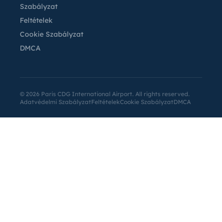
Szabályzat
Feltételek
Cookie Szabályzat
DMCA
©
2026
Paris CDG International Airport. All rights reserved.
Adatvédelmi Szabályzat
Feltételek
Cookie Szabályzat
DMCA