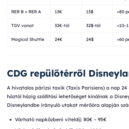
RER B + RER A
13€
13$
≈80 p
TGV vonat
32€-tól
32$-tól
≈10–1
Magical Shuttle
24€
24$
≈60 p
CDG repülőtérről Disneyla
A hivatalos párizsi taxik (Taxis Parisiens) a nap 
háztól házig szállítási lehetőséget kínálnak a Disn
Disneylandbe irányuló utakat mérőóra alapján számo
Várható napközbeni viteldíj: 80€ – 95€