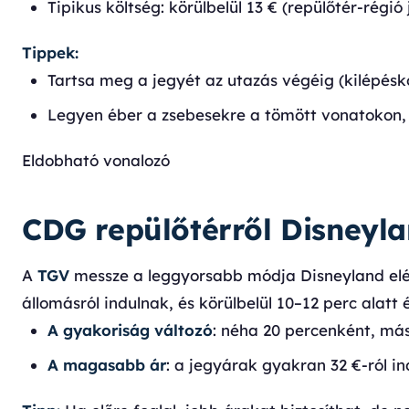
Tipikus költség: körülbelül 13 € (repülőtér-régió 
Tippek:
Tartsa meg a jegyét az utazás végéig (kilépésk
Legyen éber a zsebesekre a tömött vonatokon,
Eldobható vonalozó
CDG repülőtérről Disneyl
A
TGV
messze a leggyorsabb módja Disneyland elé
állomásról indulnak, és körülbelül 10–12 perc alatt
A gyakoriság változó
: néha 20 percenként, má
A magasabb ár
: a jegyárak gyakran 32 €-ról i