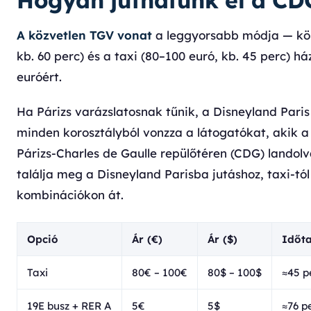
Hogyan juthatunk el a CDG
A közvetlen TGV vonat
a leggyorsabb módja — körü
kb. 60 perc) és a taxi (80–100 euró, kb. 45 perc) h
euróért.
Ha Párizs varázslatosnak tűnik, a Disneyland Pari
minden korosztályból vonzza a látogatókat, akik a
Párizs-Charles de Gaulle repülőtéren (CDG) lando
találja meg a Disneyland Parisba jutáshoz, taxi-tó
kombinációkon át.
Opció
Ár (€)
Ár ($)
Időt
Taxi
80€ – 100€
80$ – 100$
≈45 p
19E busz + RER A
5€
5$
≈76 p