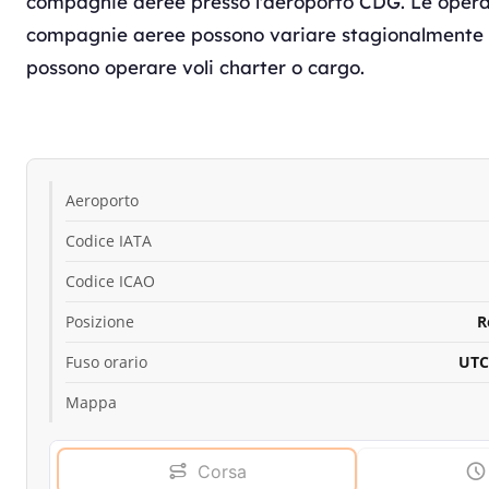
compagnie aeree presso l'aeroporto CDG. Le operaz
compagnie aeree possono variare stagionalmente e
possono operare voli charter o cargo.
Aeroporto
Codice IATA
Codice ICAO
Posizione
R
Fuso orario
UTC
Mappa