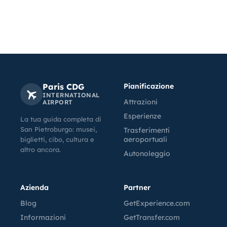
Paris CDG
Pianificazione
INTERNATIONAL
Attrazioni
AIRPORT
Esperienze
La tua guida completa di
San Pietroburgo: musei,
Trasferimenti
aeroportuali
biglietti, cibo, cultura e
altro ancora.
Autonoleggio
Azienda
Partner
Blog
GetExperience.com
Informazioni
GetTransfer.com