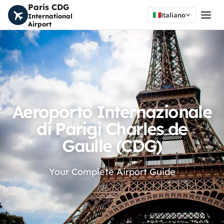
Paris CDG
Italiano
International
Airport
Aeroporto Internazionale
di Parigi Charles de
Gaulle (CDG)
Your Complete Airport Guide