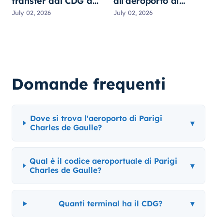
transfer dal CDG a
all'aeroporto di
Parigi? Tutte le
Parigi CDG? Ritiro,
July 02, 2026
July 02, 2026
opzioni a confronto
prezzi e consigli
Domande frequenti
Dove si trova l'aeroporto di Parigi
▾
Charles de Gaulle?
Qual è il codice aeroportuale di Parigi
▾
Charles de Gaulle?
Quanti terminal ha il CDG?
▾