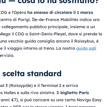
iù — cosa lo ha sostituito?
 CDG e l'Opéra
ha smesso di circolare il 1 marzo
centro di Parigi. Île-de-France Mobilités indica ora
collegamento pubblico principale, insieme a un
llega il CDG a Saint-Denis-Pleyel, dove si prende la
 una vecchia guida consiglia ancora il Roissybus, è
 il viaggio intorno al treno. La nostra
guida agli
ervizio.
 scelta standard
al 3 (Roissypôle) e il Terminal 2 e arriva
alles e sulla riva sinistra. Il
biglietto Paris
anni: €7), si può caricare su una carta Navigo Easy
etro e RER per lo stesso viaggio. I treni passano