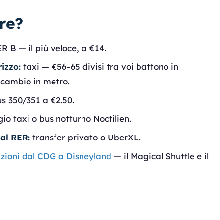
re?
R B — il più veloce, a €14.
rizzo:
taxi — €56–65 divisi tra voi battono in
n cambio in metro.
s 350/351 a €2.50.
io taxi o bus notturno Noctilien.
dal RER:
transfer privato o UberXL.
zioni dal CDG a Disneyland
— il Magical Shuttle e il