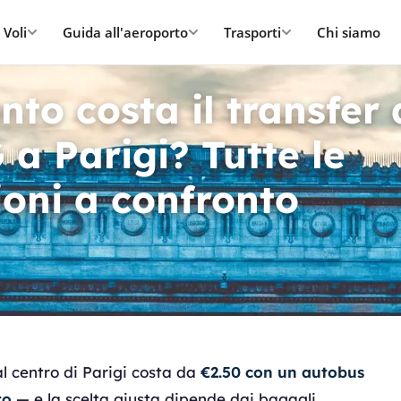
Voli
Guida all'aeroporto
Trasporti
Chi siamo
to costa il transfer 
a Parigi? Tutte le
ioni a confronto
al centro di Parigi costa da
€2.50 con un autobus
to
— e la scelta giusta dipende dai bagagli,