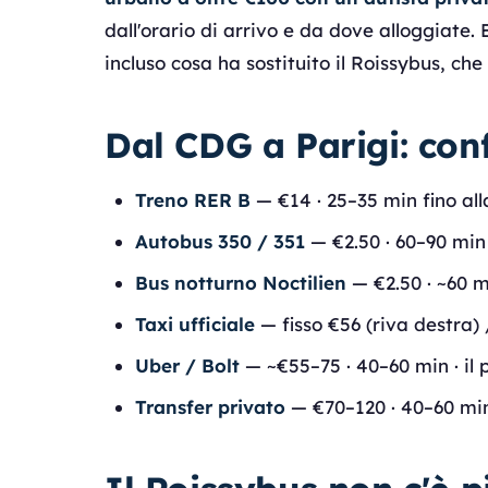
dall'orario di arrivo e da dove alloggiate. 
incluso cosa ha sostituito il Roissybus, ch
Dal CDG a Parigi: conf
Treno RER B
— €14 · 25–35 min fino alla
Autobus 350 / 351
— €2.50 · 60–90 min 
Bus notturno Noctilien
— €2.50 · ~60 m
Taxi ufficiale
— fisso €56 (riva destra) 
Uber / Bolt
— ~€55–75 · 40–60 min · il
Transfer privato
— €70–120 · 40–60 min ·