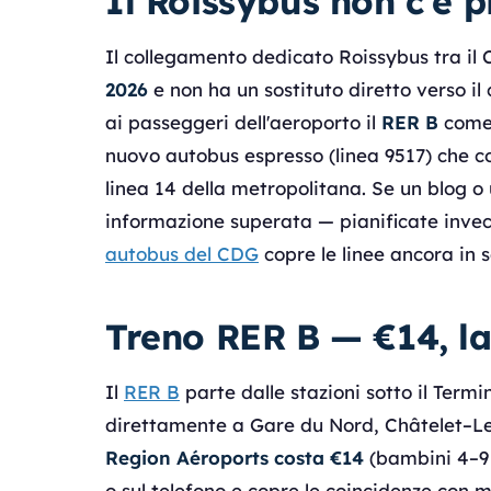
Il Roissybus non c'è p
Il collegamento dedicato Roissybus tra il
2026
e non ha un sostituto diretto verso il 
ai passeggeri dell'aeroporto il
RER B
come 
nuovo autobus espresso (linea 9517) che co
linea 14 della metropolitana. Se un blog o
informazione superata — pianificate invece
autobus del CDG
copre le linee ancora in s
Treno RER B — €14, la
Il
RER B
parte dalle stazioni sotto il Termin
direttamente a Gare du Nord, Châtelet–Les H
Region Aéroports costa €14
(bambini 4–9 
o sul telefono e copre le coincidenze con m