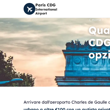
Paris CDG
International
Airport
Home
Quan
CDG 
opz
Arrivare dall'aeroporto Charles de Gaulle 
urbano a oltre €100 con un autista priva