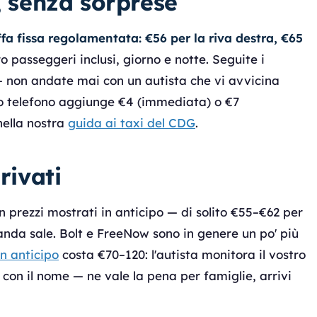
, senza sorprese
ffa fissa regolamentata: €56 per la riva destra, €65
ro passeggeri inclusi, giorno e notte. Seguite i
e — non andate mai con un autista che vi avvicina
 o telefono aggiunge €4 (immediata) o €7
nella nostra
guida ai taxi del CDG
.
rivati
 prezzi mostrati in anticipo — di solito €55–€62 per
anda sale. Bolt e FreeNow sono in genere un po' più
in anticipo
costa €70–120: l'autista monitora il vostro
o con il nome — ne vale la pena per famiglie, arrivi