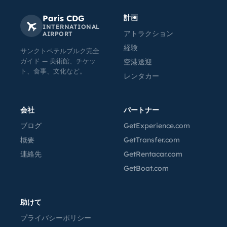
Paris CDG
計画
INTERNATIONAL
アトラクション
AIRPORT
経験
サンクトペテルブルク完全
ガイド — 美術館、チケッ
空港送迎
ト、食事、文化など。
レンタカー
会社
パートナー
ブログ
GetExperience.com
概要
GetTransfer.com
連絡先
GetRentacar.com
GetBoat.com
助けて
プライバシーポリシー