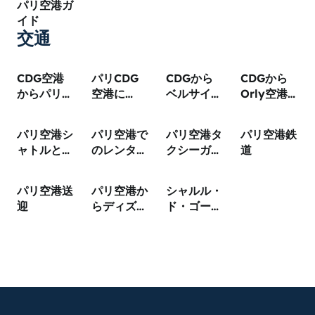
パリ空港ガ
ビス
ル
イド
交通
CDG空港
パリCDG
CDGから
CDGから
からパリ市
空港に
ベルサイユ
Orly空港
内への移動
Uberはあ
への行き
への行き
費用は？全
る？乗り
方：2026
方：2026
パリ空港シ
パリ空港で
パリ空港タ
パリ空港鉄
交通手段を
場・料金・
年ガイド
年移動ガイ
ャトルとバ
のレンタカ
クシーガイ
道
徹底比較
コツ
ド
ス路線
ー
ド
パリ空港送
パリ空港か
シャルル・
迎
らディズニ
ド・ゴール
ーランドへ
空港からパ
の行き方
リへの行き
方