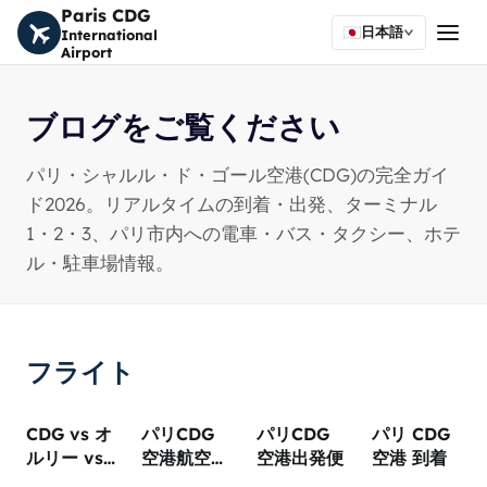
Paris CDG
日本語
International
Airport
ブログをご覧ください
パリ・シャルル・ド・ゴール空港(CDG)の完全ガイ
ド2026。リアルタイムの到着・出発、ターミナル
1・2・3、パリ市内への電車・バス・タクシー、ホテ
ル・駐車場情報。
フライト
CDG vs オ
パリCDG
パリCDG
パリ CDG
ルリー vs
空港航空会
空港出発便
空港 到着
ボーヴェ:
社