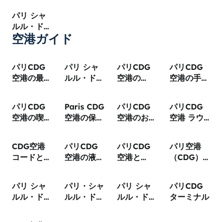
パリのどの
パリ シャ
空港を選ぶ
ルル・ド・
べき?
空港ガイド
ゴール空港
へのフライ
ト
パリCDG
パリ シャ
パリCDG
パリCDG
空港の最も
ルル・ド・
空港の
空港の手荷
早いチェッ
ゴール空港
duty-free
物預かりガ
クインと手
での睡眠場
＆ショッピ
イド
パリCDG
Paris CDG
パリCDG
パリCDG
荷物預け入
所
ング
空港の喫煙
空港の保安
空港のおす
空港 ラウ
れ時刻
エリア
検査：
すめグルメ
ンジ
fast-track
CDG空港
パリCDG
パリCDG
パリ空港
と待ち時間
コードと
空港の液体
空港と
（CDG）
は?何の略?
物規制：持
EES：パス
での乗り継
意味を解説
ち込めるも
ポート審査
ぎ
パリ シャ
パリ・シャ
パリ シャ
パリCDG
のは何です
2026
ルル・ド・
ルル・ド・
ルル・ド・
ターミナル
か
ゴール空港
ゴール空港
ゴール空港
駐車場サー
周辺のホテ
ホテル