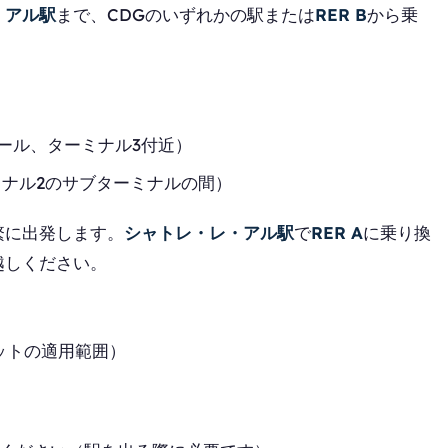
・アル駅
まで、CDGのいずれかの駅または
RER B
から乗
ール、ターミナル3付近）
ミナル2のサブターミナルの間）
繁に出発します。
シャトレ・レ・アル駅
で
RER A
に乗り換
越しください。
ットの適用範囲）