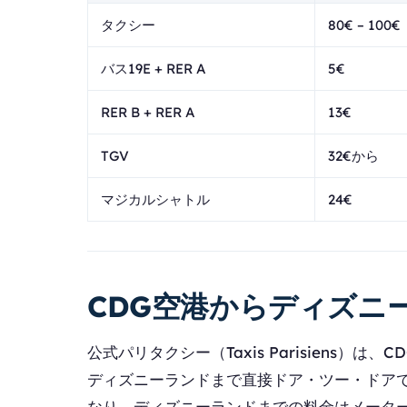
タクシー
80€ – 100€
バス19E + RER A
5€
RER B + RER A
13€
TGV
32€から
マジカルシャトル
24€
CDG空港からディズニ
公式パリタクシー（Taxis Parisiens
ディズニーランドまで直接ドア・ツー・ドア
なり、ディズニーランドまでの料金はメータ