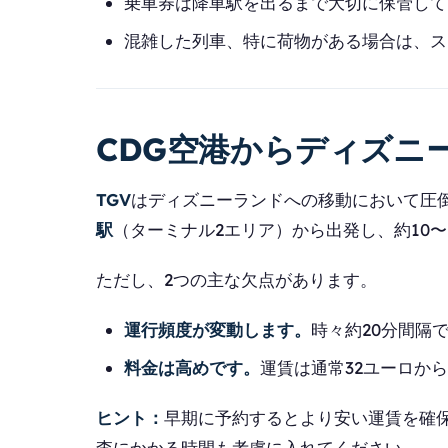
乗車券は降車駅を出るまで大切に保管して
混雑した列車、特に荷物がある場合は、ス
CDG空港からディズニ
TGV
はディズニーランドへの移動において圧
駅
（ターミナル2エリア）から出発し、約10〜
ただし、2つの主な欠点があります。
運行頻度が変動します。
時々約20分間隔
料金は高めです。
運賃は通常32ユーロか
ヒント：
早期に予約するとより安い運賃を確
査にかかる時間も考慮に入れてください。