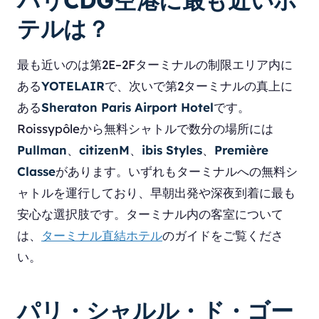
パリCDG空港に最も近いホ
テルは？
最も近いのは第2E–2Fターミナルの制限エリア内に
ある
YOTELAIR
で、次いで第2ターミナルの真上に
ある
Sheraton Paris Airport Hotel
です。
Roissypôleから無料シャトルで数分の場所には
Pullman
、
citizenM
、
ibis Styles
、
Première
Classe
があります。いずれもターミナルへの無料シ
ャトルを運行しており、早朝出発や深夜到着に最も
安心な選択肢です。ターミナル内の客室について
は、
ターミナル直結ホテル
のガイドをご覧くださ
い。
パリ・シャルル・ド・ゴー