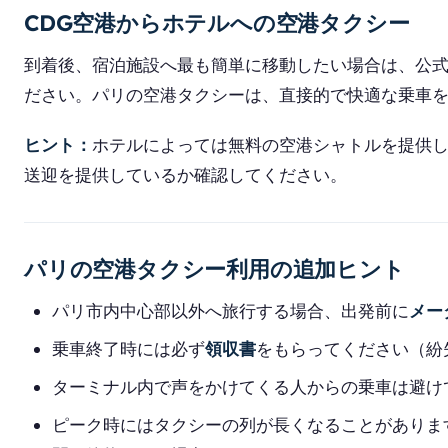
CDG空港からホテルへの空港タクシー
到着後、宿泊施設へ最も簡単に移動したい場合は、公
ださい。パリの空港タクシーは、直接的で快適な乗車
ヒント：
ホテルによっては無料の空港シャトルを提供
送迎を提供しているか確認してください。
パリの空港タクシー利用の追加ヒント
パリ市内中心部以外へ旅行する場合、出発前に
メー
乗車終了時には必ず
領収書
をもらってください（紛
ターミナル内で声をかけてくる人からの乗車は避け
ピーク時にはタクシーの列が長くなることがありま