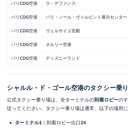
パリCDG空港
ラ・デファンス
パリCDG空港
パリ・ノール・ヴィルピント展示センター
パリCDG空港
ヴェルサイユ宮殿
パリCDG空港
オルリー空港
パリCDG空港
ディズニーランド
シャルル・ド・ゴール空港のタクシー乗
公式タクシー乗り場は、全ターミナルの
到着ロビー
のす
従ってください。タクシー乗り場は通常、以下の場所
ターミナル1：
到着ロビー出口24