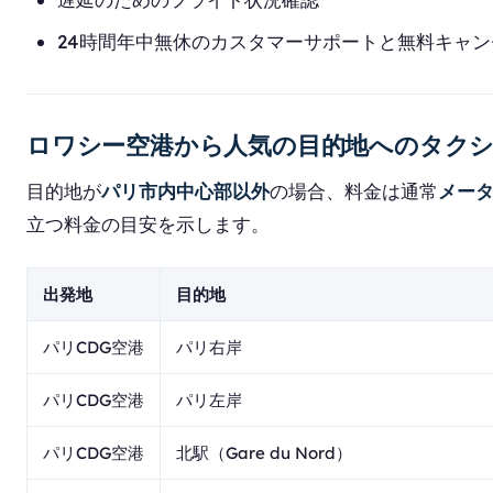
24時間年中無休のカスタマーサポートと無料キャン
ロワシー空港から人気の目的地へのタクシ
目的地が
パリ市内中心部以外
の場合、料金は通常
メー
立つ料金の目安を示します。
出発地
目的地
パリCDG空港
パリ右岸
パリCDG空港
パリ左岸
パリCDG空港
北駅（Gare du Nord）