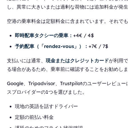
し、異常に大きいまたは過剰な荷物には追加料金が発
空港の乗車料金は定額料金に含まれています。それで
即時配車タクシーの乗車：
+4€ / 4$
予約配車（「rendez-vous」）：
+7€ / 7$
支払いには通常、
現金またはクレジットカード
が利用
る場合があるため、乗車前に確認することをお勧めし
Google、Tripadvisor、Trustpilotのユ
スプロバイダーの1つを選びました。
現地の英語を話すドライバー
定額の前払い料金
遅延のためのフライト状況確認