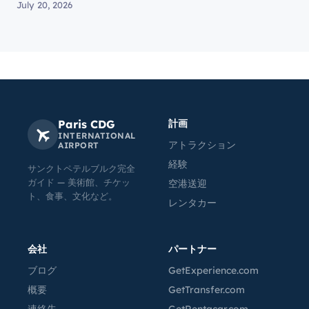
July 20, 2026
Paris CDG
計画
INTERNATIONAL
アトラクション
AIRPORT
経験
サンクトペテルブルク完全
ガイド — 美術館、チケッ
空港送迎
ト、食事、文化など。
レンタカー
会社
パートナー
ブログ
GetExperience.com
概要
GetTransfer.com