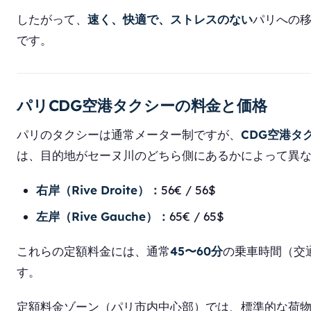
したがって、
速く、快適で、ストレスのない
パリへの移
です。
パリCDG空港タクシーの料金と価格
パリのタクシーは通常メーター制ですが、
CDG空港タ
は、目的地がセーヌ川のどちら側にあるかによって異
右岸（Rive Droite）：
56€ / 56$
左岸（Rive Gauche）：
65€ / 65$
これらの定額料金には、通常
45〜60分
の乗車時間（交
す。
定額料金ゾーン（パリ市内中心部）では、標準的な荷