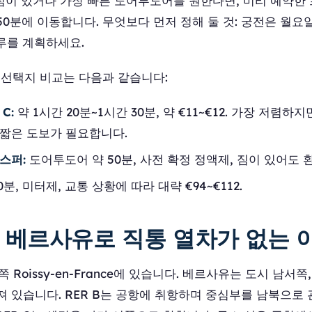
. 짐이 있거나 가장 빠른 도어투도어를 원한다면, 미리 예약
 50분에 이동합니다. 무엇보다 먼저 정해 둘 것: 궁전은 월
루를 계획하세요.
요 선택지 비교는 다음과 같습니다:
 C:
약 1시간 20분~1시간 30분, 약 €11~€12. 가장 저렴하
짧은 도보가 필요합니다.
스퍼:
도어투도어 약 50분, 사전 확정 정액제, 짐이 있어도 환
0분, 미터제, 교통 상황에 따라 대략 €94~€112.
 베르사유로 직통 열차가 없는 
 Roissy-en-France에 있습니다. 베르사유는 도시 남서
어져 있습니다. RER B는 공항에 취항하며 중심부를 남북으로