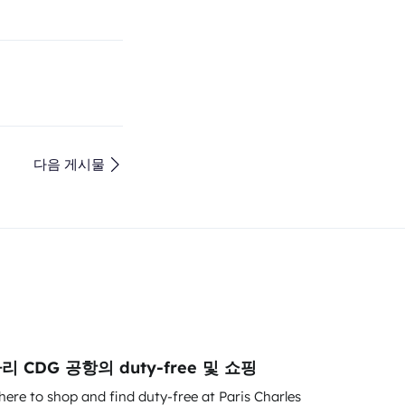
다음 게시물
리 CDG 공항의 duty-free 및 쇼핑
ere to shop and find duty-free at Paris Charles