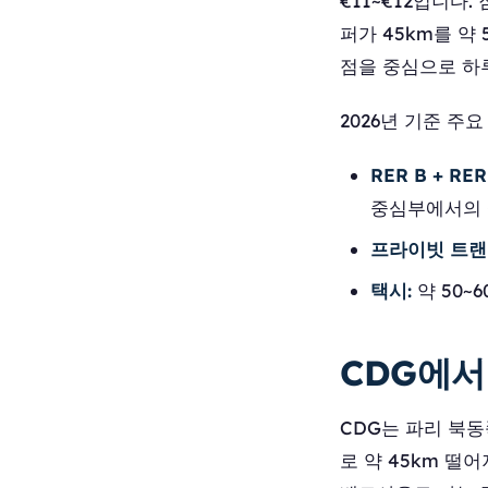
€11~€12입니다
퍼가 45km를 약
점을 중심으로 하
2026년 기준 주
RER B + RER
중심부에서의 
프라이빗 트랜
택시:
약 50~6
CDG에서
CDG는 파리 북동쪽
로 약 45km 떨