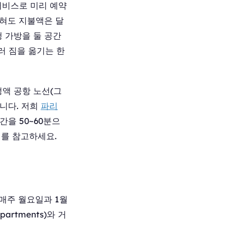
서비스로 미리 예약
막혀도 지불액은 달
행 가방을 둘 공간
러 짐을 옮기는 한
정액 공항 노선(그
니다. 저희
파리
간을 50~60분으
를 참고하세요.
매주 월요일과 1월
artments)와 거