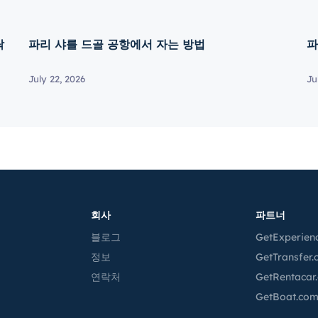
탁
파리 샤를 드골 공항에서 자는 방법
파
July 22, 2026
Ju
회사
파트너
블로그
GetExperien
정보
GetTransfer
연락처
GetRentacar
GetBoat.co