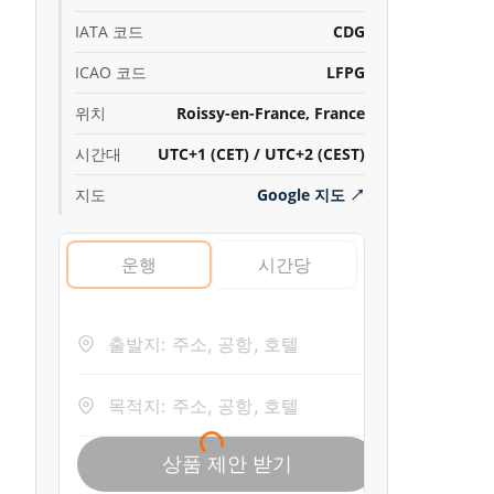
IATA 코드
CDG
ICAO 코드
LFPG
위치
Roissy-en-France, France
시간대
UTC+1 (CET) / UTC+2 (CEST)
지도
Google 지도
↗