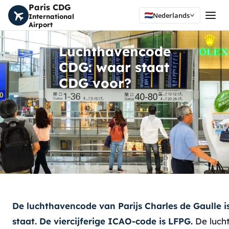
Paris CDG
Nederlands
International
Airport
Home
Luchthavencode
CDG: waar staat
CDG voor?
De luchthavencode van Parijs Charles de Gaulle i
staat. De viercijferige
ICAO
-code is
LFPG
.
De lucht