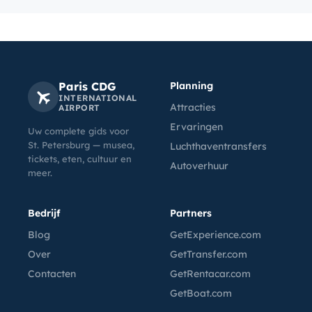
Paris CDG
Planning
INTERNATIONAL
Attracties
AIRPORT
Ervaringen
Uw complete gids voor
St. Petersburg — musea,
Luchthaventransfers
tickets, eten, cultuur en
Autoverhuur
meer.
Bedrijf
Partners
Blog
GetExperience.com
Over
GetTransfer.com
Contacten
GetRentacar.com
GetBoat.com