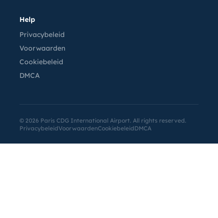
Help
Privacybeleid
Voorwaarden
Cookiebeleid
DMCA
©
2026
Paris CDG International Airport. All rights reserved.
Privacybeleid
Voorwaarden
Cookiebeleid
DMCA