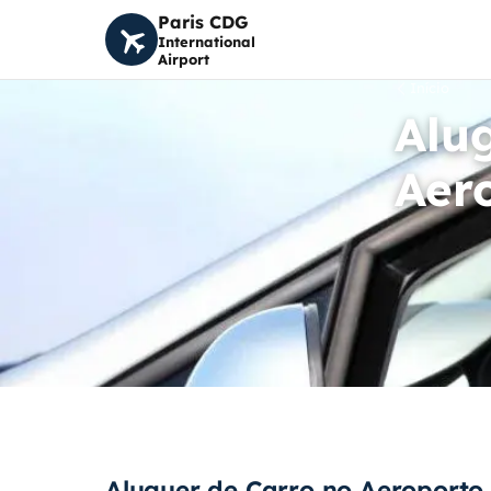
Paris CDG
International
Airport
Início
Alu
Aer
Aluguer de Carro no Aeroporto