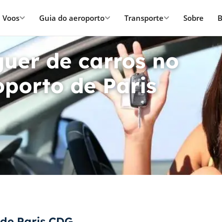
Voos
Guia do aeroporto
Transporte
Sobre
B
guer de carros no
oporto de Paris
 de Paris CDG