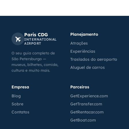
Paris CDG
Planejamento
INTERNATIONAL
Atrações
AIRPORT
Experiências
O seu guia completo de
São Petersburgo —
Traslados do aeroporto
museus, bilhetes, comida,
Aluguel de carros
cultura e muito mais.
Empresa
Parceiros
Blog
GetExperience.com
Sobre
GetTransfer.com
Contatos
GetRentacar.com
GetBoat.com