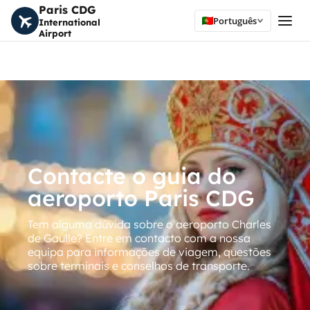
Paris CDG
Português
International
Airport
Contacte o guia do
aeroporto Paris CDG
Tem alguma dúvida sobre o aeroporto Charles
de Gaulle? Entre em contacto com a nossa
equipa para informações de viagem, questões
sobre terminais e conselhos de transporte.