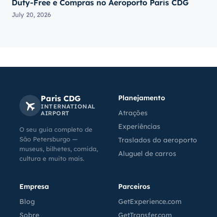
Duty-Free e Compras no Aeroporto Paris CDG
July 20, 2026
Paris CDG
Planejamento
INTERNATIONAL
Atrações
AIRPORT
Experiências
O seu guia completo de
São Petersburgo —
Traslados do aeroporto
museus, bilhetes, comida,
Aluguel de carros
cultura e muito mais.
Empresa
Parceiros
Blog
GetExperience.com
Sobre
GetTransfer.com