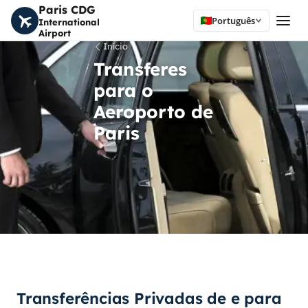
Paris CDG
Português
International
Airport
Início
Transferes
para o
Aeroporto de
Paris
Transferências Privadas de e para