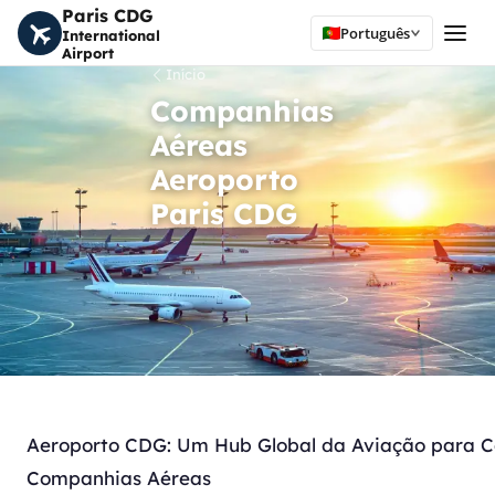
Paris CDG
Português
International
Airport
Início
Companhias
Aéreas
Aeroporto
Paris CDG
Aeroporto CDG: Um Hub Global da Aviação para C
Companhias Aéreas