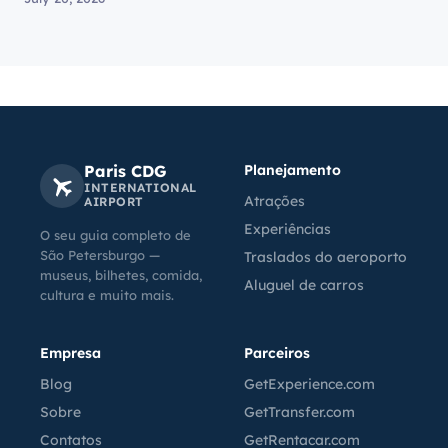
Paris CDG
Planejamento
INTERNATIONAL
Atrações
AIRPORT
Experiências
O seu guia completo de
São Petersburgo —
Traslados do aeroporto
museus, bilhetes, comida,
Aluguel de carros
cultura e muito mais.
Empresa
Parceiros
Blog
GetExperience.com
Sobre
GetTransfer.com
Contatos
GetRentacar.com