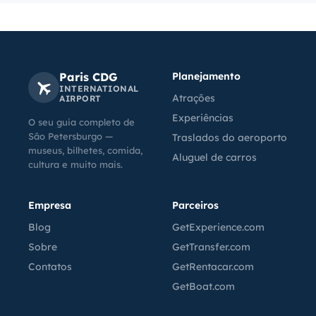
Paris CDG
Planejamento
INTERNATIONAL
Atrações
AIRPORT
Experiências
O seu guia completo de
São Petersburgo —
Traslados do aeroporto
museus, bilhetes, comida,
Aluguel de carros
cultura e muito mais.
Empresa
Parceiros
Blog
GetExperience.com
Sobre
GetTransfer.com
Contatos
GetRentacar.com
GetBoat.com