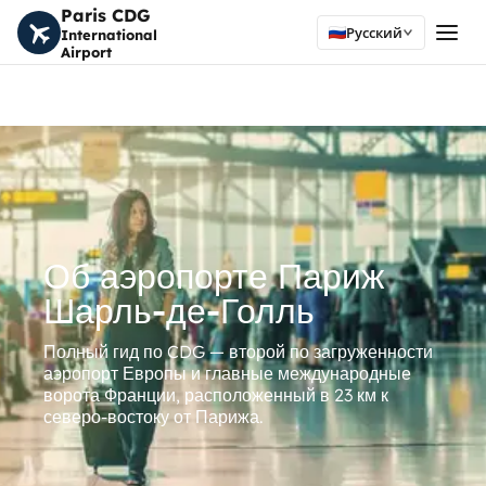
Paris CDG
Русский
International
Airport
Об аэропорте Париж
Шарль-де-Голль
Полный гид по CDG — второй по загруженности
аэропорт Европы и главные международные
ворота Франции, расположенный в 23 км к
северо-востоку от Парижа.