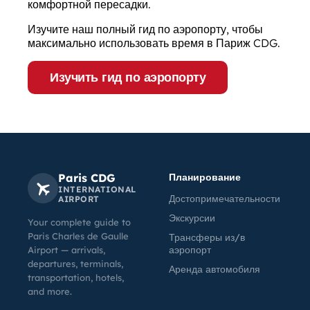
комфортной пересадки.
Изучите наш полный гид по аэропорту, чтобы
максимально использовать время в Париж CDG.
Изучить гид по аэропорту
Paris CDG
Планирование
INTERNATIONAL
Достопримечательности
AIRPORT
Экскурсии
Your complete guide to
Paris Charles de Gaulle
Трансферы из/в
аэропорт
Airport — arrivals,
departures, terminals,
Аренда автомобиля
transportation, hotels,
and more.