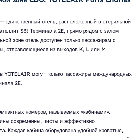
 — единственный отель, расположенный в стерильной
сателлит S3) Терминала 2E, прямо рядом с залом
льной зоне отель доступен только пассажирам с
ы, отправляющиеся из выходов K, L или M
ся в YOTELAIR могут только пассажиры международных
инала 2E.
омпактных номеров, называемых «кабинами».
бины современны, чисты и эффективно
а. Каждая кабина оборудована удобной кроватью,