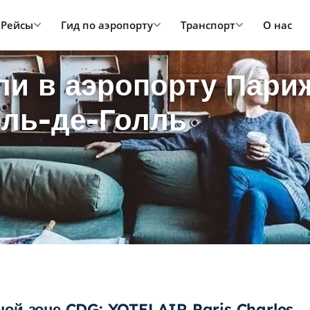
Рейсы
Гид по аэропорту
Транспорт
О нас
ли в аэропорту Пари
ль-де-Голль
ой зоне CDG: YOTELAIR Paris Charles