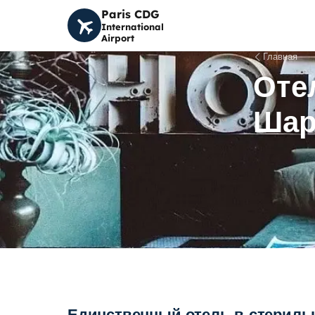
Paris CDG
International
Airport
Главная
Оте
Шар
Единственный отель в стерильн