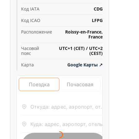
Код IATA
CDG
Код ICAO
LFPG
Расположение
Roissy-en-France,
France
Часовой
UTC+1 (CET) / UTC+2
пояс
(CEST)
Карта
Google Карты
↗