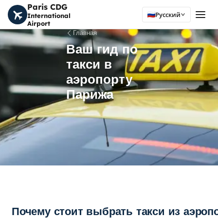
Paris CDG
Русский
International
Airport
Главная
Ваш гид по
такси в
аэропорту
Парижа
Почему стоит выбрать такси из аэроп