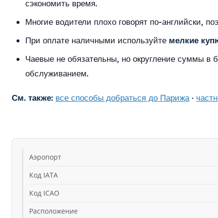
сэкономить время.
Многие водители плохо говорят по-английски, по
При оплате наличными используйте
мелкие ку
Чаевые не обязательны, но округление суммы в 
обслуживанием.
См. также:
все способы добраться до Парижа
·
част
Аэропорт
Код IATA
Код ICAO
Расположение