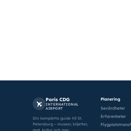
Paris CDG
Planering
INTERNATIONAL
Sevärdheter
AIRPORT
Erfarenheter
Din kompletta guide till St.
Petersburg – museer, biljetter,
Flygplatstrans
mat, kultur och mer.