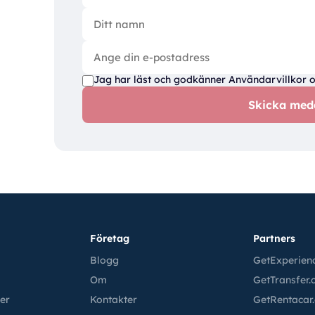
Jag har läst och godkänner
Användarvillkor
Skicka med
Företag
Partners
Blogg
GetExperien
Om
GetTransfer
fer
Kontakter
GetRentacar