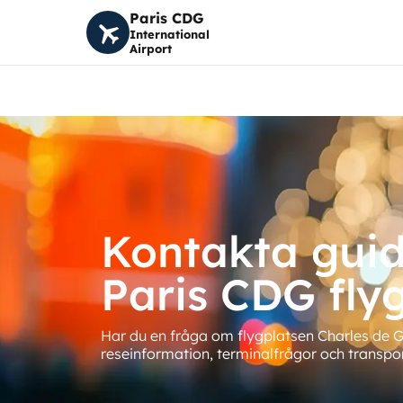
Paris CDG
International
Airport
Kontakta guide
Paris CDG fly
Har du en fråga om flygplatsen Charles de G
reseinformation, terminalfrågor och transpo