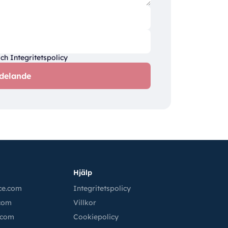
och
Integritetspolicy
delande
Hjälp
ce.com
Integritetspolicy
.com
Villkor
.com
Cookiepolicy