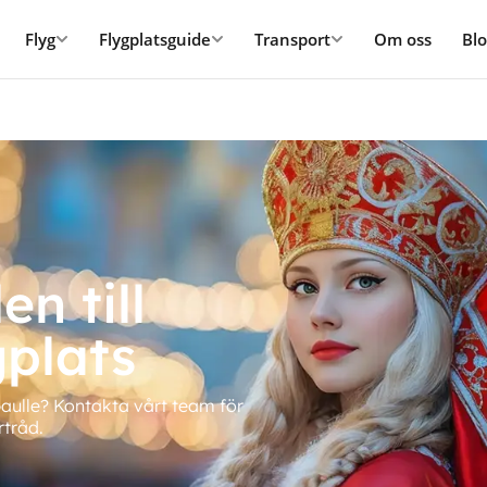
Flyg
Flygplatsguide
Transport
Om oss
Bl
n till
gplats
aulle? Kontakta vårt team för
rtråd.