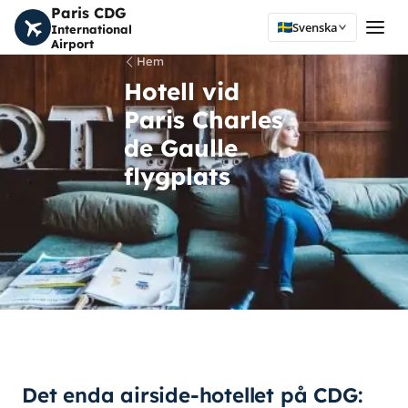
Paris CDG
Svenska
International
Airport
Hem
Hotell vid
Paris Charles
de Gaulle
flygplats
Det enda airside-hotellet på CDG: