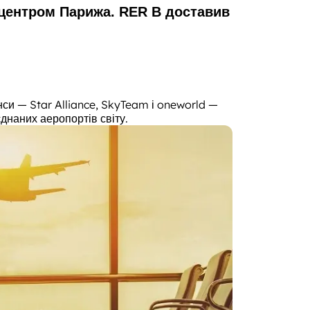
 центром Парижа. RER B доставив
нси — Star Alliance, SkyTeam і oneworld —
днаних аеропортів світу.