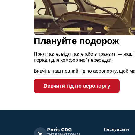
Плануйте подорож
Прилітаєте, відлітаєте або в транзиті — наші
поради для комфортної пересадки.
Вивчіть наш повний гід по аеропорту, щоб 
Вивчити гід по аеропорту
Paris CDG
Планування
INTERNATIONAL