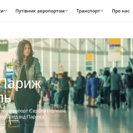
си
Путівник аеропортом
Транспорт
Про нас
 Париж
ль
тю аеропорт Європи і головні
чний схід від Парижа.