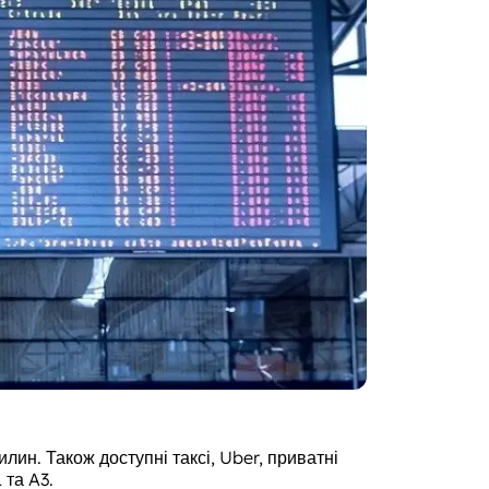
ин. Також доступні таксі, Uber, приватні
 та A3.