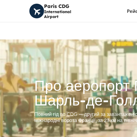
Paris CDG
Рей
International
Airport
Про аеропорт
Шарль-де-Гол
Повний гід по CDG — другий за завантаженіс
міжнародні ворота Франції, за 23 км на півні