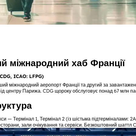
й міжнародний хаб Франції
CDG, ICAO: LFPG)
й міжнародний аеропорт Франції та другий за завантажені
 від центру Парижа. CDG щороку обслуговує понад 67 млн пас
руктура
 — Термінал 1, Термінал 2 (із шістьма підтерміналами: 2A, 2
ресторани, зали очікування та сервіси. Безкоштовний шаттл 