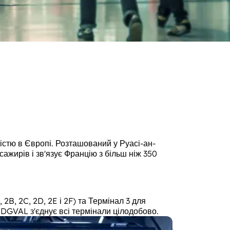
стю в Європі. Розташований у Руасі-ан-
ажирів і зв'язує Францію з більш ніж 350
B, 2C, 2D, 2E і 2F) та Термінал 3 для
CDGVAL з'єднує всі термінали цілодобово.