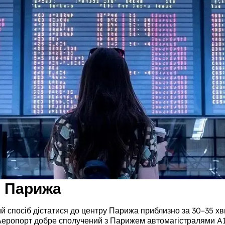
о Парижа
спосіб дістатися до центру Парижа приблизно за 30–35 хвил
 Аеропорт добре сполучений з Парижем автомагістралями A1