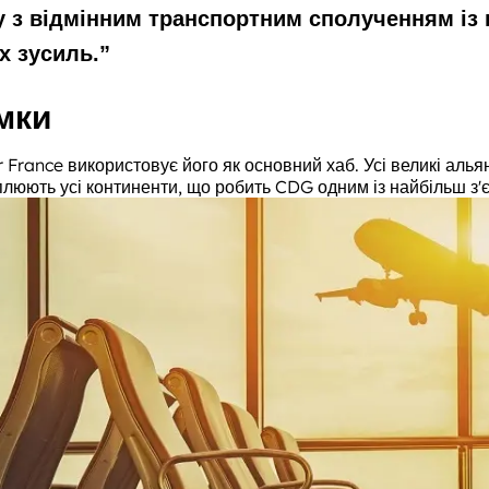
у з відмінним транспортним сполученням із
х зусиль.
”
мки
France використовує його як основний хаб. Усі великі алья
плюють усі континенти, що робить CDG одним із найбільш з'є