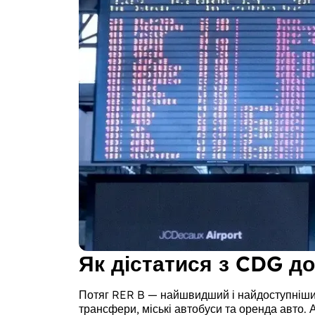
Як дістатися з CDG д
Потяг RER B — найшвидший і найдоступніший 
трансфери, міські автобуси та оренда авто.