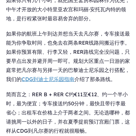
如果你只有几个小时，就把国王套房和园林作为优先；
中午才开放的大小特里亚农宫和玛丽·安托瓦内特的领
地，是行程紧张时最容易舍弃的部分。
如果你的航班上午到达并想当天去凡尔赛，专车接送最
能为你争取时间，也免去在两条RER线路间搬运行李。
如果你预算有限、行李又轻，RER路线完全没问题，只
要早点出发并避开周一即可。规划大区重点一日游的家
庭常把凡尔赛与另择一天的巴黎迪士尼乐园之行搭配，
我们的
CDG到迪士尼乐园指南
介绍了那条路线。
简而言之：RER B + RER C约€11至€12、约一个半小
时，最为便宜；专车接送约50分钟，最快且带行李最
省心；出租车在价格上介于两者之间。无论选哪种，都
请挑周一以外的日子，并在夏季提前预订宫殿门票，这
样从CDG到凡尔赛的行程就很顺畅。