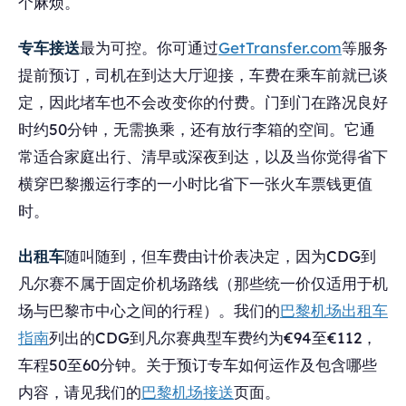
个麻烦。
专车接送
最为可控。你可通过
GetTransfer.com
等服务
提前预订，司机在到达大厅迎接，车费在乘车前就已谈
定，因此堵车也不会改变你的付费。门到门在路况良好
时约50分钟，无需换乘，还有放行李箱的空间。它通
常适合家庭出行、清早或深夜到达，以及当你觉得省下
横穿巴黎搬运行李的一小时比省下一张火车票钱更值
时。
出租车
随叫随到，但车费由计价表决定，因为CDG到
凡尔赛不属于固定价机场路线（那些统一价仅适用于机
场与巴黎市中心之间的行程）。我们的
巴黎机场出租车
指南
列出的CDG到凡尔赛典型车费约为€94至€112，
车程50至60分钟。关于预订专车如何运作及包含哪些
内容，请见我们的
巴黎机场接送
页面。