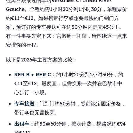
往离宫殿最近的车站Versailles Château Rive-
Gauche。全程约需1小时20分到1小时30分，单程票价
约€11至€12。如果携带行李或想要最快的门到门方
案，预订好的专车接送可在约50分钟内走完45公里。
有一件事要先定下来：宫殿周一闭馆，请围绕这一点来
安排你的行程。
以下是2026年主要方案的比较：
RER B + RER C：
约1小时20分到1小时30分，约
€11至€12。最便宜，但需换乘一次并在巴黎市中
心步行一小段。
专车接送：
门到门约50分钟，提前谈定固定价格，
带行李也无需换乘。
出租车：
约50至60分钟，按表计费，视路况约€94
至€112。