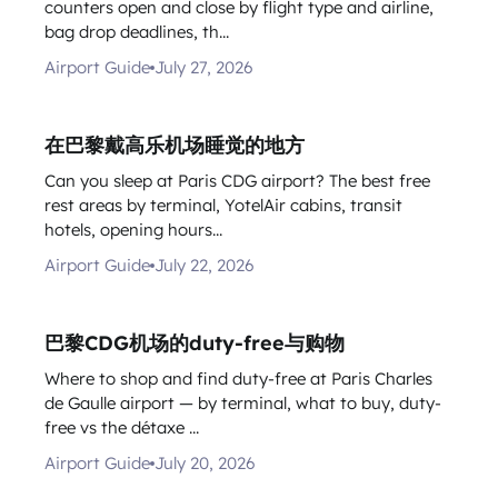
counters open and close by flight type and airline,
bag drop deadlines, th...
Airport Guide
July 27, 2026
在巴黎戴高乐机场睡觉的地方
Can you sleep at Paris CDG airport? The best free
rest areas by terminal, YotelAir cabins, transit
hotels, opening hours...
Airport Guide
July 22, 2026
巴黎CDG机场的duty-free与购物
Where to shop and find duty-free at Paris Charles
de Gaulle airport — by terminal, what to buy, duty-
free vs the détaxe ...
Airport Guide
July 20, 2026