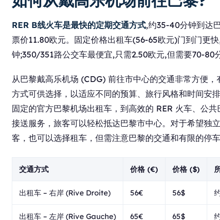
如何从戴高乐机场前往巴黎?
RER B线火车是最快的定期交通方式
,约35-40分钟到达
票价11.80欧元。固定价格出租车(56-65欧元)门到门更快
钟;350/351路公交车最便宜,只需2.50欧元,但需要70-8
从巴黎戴高乐机场 (CDG) 前往市中心的交通非常方便
方式可供选择，以适应不同的预算、旅行风格和时间安
固定的官方巴黎机场出租车，到高效的 RER 火车、公
接送服务，旅客可以轻松抵达巴黎市中心。对于希望独
客，也可以选择租车，但需注意巴黎的交通和有限的停
交通方式
价格 (€)
价格 ($)
出租车 – 右岸 (Rive Droite)
56€
56$
约
出租车 – 左岸 (Rive Gauche)
65€
65$
约